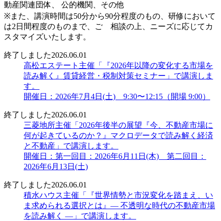
動産関連団体、 公的機関、その他
※また、講演時間は50分から90分程度のもの、研修において
は2日間程度のものまで、ご゙相談の上、ニーズに応じてカ
スタマイズいたします。
終了しました
2026.06.01
高松エステート主催「『2026年以降の変化する市場を
読み解く』賃貸経営・税制対策セミナー」で講演しま
す。
開催日：2026年7月4日(土) 9:30〜12:15（開場 9:00）
終了しました
2026.06.01
三菱地所主催「2026年後半の展望『今、不動産市場に
何が起きているのか？』マクロデータで読み解く経済
と不動産」で講演します。
開催日：第一回目：2026年6月11日(木) 第二回目：
2026年6月13日(土)
終了しました
2026.06.01
積水ハウス主催「『世界情勢と市況変化を踏まえ、い
ま求められる選択とは』― 不透明な時代の不動産市場
を読み解く ―」で講演します。