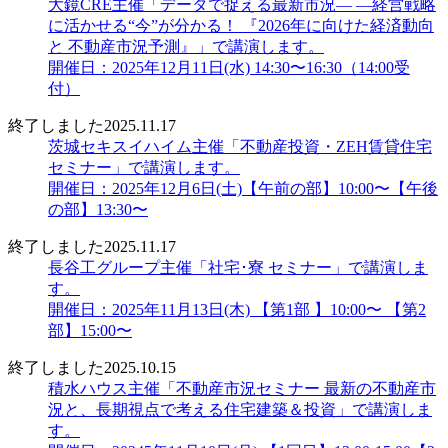
大鏡CRE主催「データで捉える最新市況― ―経営戦略
に活かせる“今”が分かる！ 『2026年に向けた経済動向
と 不動産市況予測』」で講演します。
開催日：2025年12月11日(水) 14:30〜16:30（14:00受
付）
終了しました
2025.11.17
茨城セキスイハイム主催「不動産投資・ZEH賃貸住宅
セミナー」で講演します。
開催日：2025年12月6日(土)【午前の部】10:00〜【午後
の部】13:30〜
終了しました
2025.11.17
長谷工グループ主催「社宅･寮 セミナー」で講演しま
す。
開催日：2025年11月13日(木) 【第1部 】10:00〜 【第2
部】15:00〜
終了しました
2025.10.15
積水ハウス主催「不動産市況セミナー 最新の不動産市
況と、長期視点で考える住宅建築＆投資」で講演しま
す。