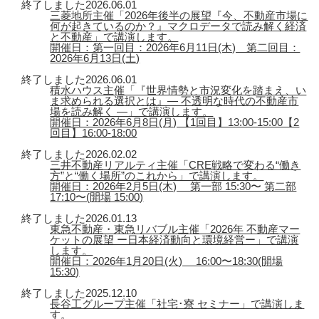
終了しました
2026.06.01
三菱地所主催「2026年後半の展望『今、不動産市場に
何が起きているのか？』マクロデータで読み解く経済
と不動産」で講演します。
開催日：第一回目：2026年6月11日(木) 第二回目：
2026年6月13日(土)
終了しました
2026.06.01
積水ハウス主催「『世界情勢と市況変化を踏まえ、い
ま求められる選択とは』― 不透明な時代の不動産市
場を読み解く ―」で講演します。
開催日：2026年6月8日(月) 【1回目】13:00-15:00【2
回目】16:00-18:00
終了しました
2026.02.02
三井不動産リアルティ主催「CRE戦略で変わる“働き
方”と“働く場所”のこれから」で講演します。
開催日：2026年2月5日(木) 第一部 15:30〜 第二部
17:10〜(開場 15:00)
終了しました
2026.01.13
東急不動産・東急リバブル主催「2026年 不動産マー
ケットの展望 ー日本経済動向と環境経営ー」で講演
します。
開催日：2026年1月20日(火) 16:00〜18:30(開場
15:30)
終了しました
2025.12.10
長谷工グループ主催「社宅･寮 セミナー」で講演しま
す。