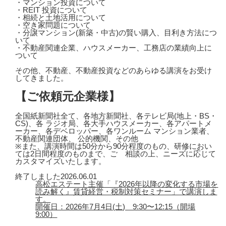
・マンション投資について
・REIT 投資について
・相続と土地活用について
・空き家問題について
・分譲マンション(新築・中古)の賢い購入、目利き方法につ
いて
・不動産関連企業、ハウスメーカー、工務店の業績向上に
ついて
その他、不動産、不動産投資などのあらゆる講演をお受け
してきました。
【ご依頼元企業様】
全国紙新聞社全て、各地方新聞社、各テレビ局(地上・BS・
CS)、各 ラジオ局、各大手ハウスメーカー、各アパートメ
ーカー、各デベロッパー、各ワンルーム マンション業者、
不動産関連団体、 公的機関、その他
※また、講演時間は50分から90分程度のもの、研修におい
ては2日間程度のものまで、ご゙相談の上、ニーズに応じて
カスタマイズいたします。
終了しました
2026.06.01
高松エステート主催「『2026年以降の変化する市場を
読み解く』賃貸経営・税制対策セミナー」で講演しま
す。
開催日：2026年7月4日(土) 9:30〜12:15（開場
9:00）