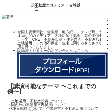
全国主要新聞社（全国紙・地方紙）、テレビ局、ラジ
オ局などのメディア、各種団体・協会、等の主催セミ
ナーで、CRE・不動産市況・住宅購入・不動産投資・
土地活用、その他不動産・住宅に関するさまざまな講
演を行っております。
【講演可能なテーマ 〜これまでの
例〜】
・土地活用、不動産投資について
・国内外の不動産市況状況について
・CRE 戦略について、企業経営と不動産活用について