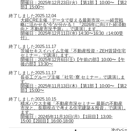
開催日：2025年12月23日(火) 【第1部 】10:00〜 【第2
部】15:00〜
終了しました
2025.12.04
大鏡CRE主催「データで捉える最新市況― ―経営戦
略に活かせる“今”が分かる！ 『2026年に向けた経済動
向と 不動産市況予測』」で講演します。
開催日：2025年12月11日(水) 14:30〜16:30（14:00受
付）
終了しました
2025.11.17
茨城セキスイハイム主催「不動産投資・ZEH賃貸住宅
セミナー」で講演します。
開催日：2025年12月6日(土)【午前の部】10:00〜【午
後の部】13:30〜
終了しました
2025.11.17
長谷工グループ主催「社宅･寮 セミナー」で講演しま
す。
開催日：2025年11月13日(木) 【第1部 】10:00〜 【第2
部】15:00〜
終了しました
2025.10.15
積水ハウス主催「不動産市況セミナー 最新の不動産
市況と、長期視点で考える住宅建築＆投資」で講演し
ます。
開催日：20245年11月10日(月) 【1回目】13:00-
15:00【2回目】16:00-18:00
次のページ