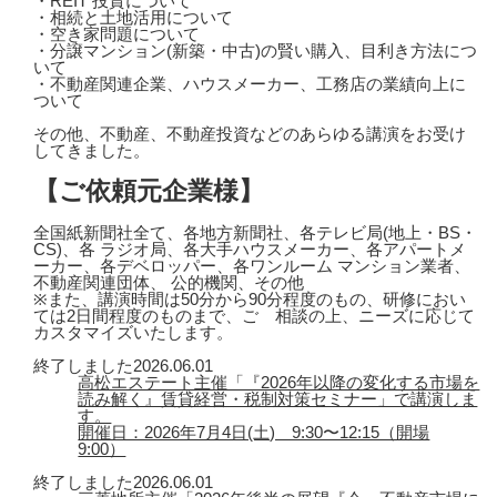
・REIT 投資について
・相続と土地活用について
・空き家問題について
・分譲マンション(新築・中古)の賢い購入、目利き方法につ
いて
・不動産関連企業、ハウスメーカー、工務店の業績向上に
ついて
その他、不動産、不動産投資などのあらゆる講演をお受け
してきました。
【ご依頼元企業様】
全国紙新聞社全て、各地方新聞社、各テレビ局(地上・BS・
CS)、各 ラジオ局、各大手ハウスメーカー、各アパートメ
ーカー、各デベロッパー、各ワンルーム マンション業者、
不動産関連団体、 公的機関、その他
※また、講演時間は50分から90分程度のもの、研修におい
ては2日間程度のものまで、ご゙相談の上、ニーズに応じて
カスタマイズいたします。
終了しました
2026.06.01
高松エステート主催「『2026年以降の変化する市場を
読み解く』賃貸経営・税制対策セミナー」で講演しま
す。
開催日：2026年7月4日(土) 9:30〜12:15（開場
9:00）
終了しました
2026.06.01