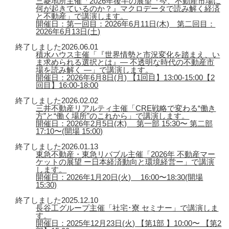
三菱地所主催「2026年後半の展望『今、不動産市場に
何が起きているのか？』マクロデータで読み解く経済
と不動産」で講演します。
開催日：第一回目：2026年6月11日(木) 第二回目：
2026年6月13日(土)
終了しました
2026.06.01
積水ハウス主催「『世界情勢と市況変化を踏まえ、い
ま求められる選択とは』― 不透明な時代の不動産市
場を読み解く ―」で講演します。
開催日：2026年6月8日(月) 【1回目】13:00-15:00【2
回目】16:00-18:00
終了しました
2026.02.02
三井不動産リアルティ主催「CRE戦略で変わる“働き
方”と“働く場所”のこれから」で講演します。
開催日：2026年2月5日(木) 第一部 15:30〜 第二部
17:10〜(開場 15:00)
終了しました
2026.01.13
東急不動産・東急リバブル主催「2026年 不動産マー
ケットの展望 ー日本経済動向と環境経営ー」で講演
します。
開催日：2026年1月20日(火) 16:00〜18:30(開場
15:30)
終了しました
2025.12.10
長谷工グループ主催「社宅･寮 セミナー」で講演しま
す。
開催日：2025年12月23日(火) 【第1部 】10:00〜 【第2