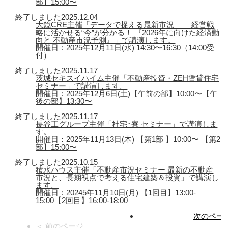
部】15:00〜
終了しました
2025.12.04
大鏡CRE主催「データで捉える最新市況― ―経営戦
略に活かせる“今”が分かる！ 『2026年に向けた経済動
向と 不動産市況予測』」で講演します。
開催日：2025年12月11日(水) 14:30〜16:30（14:00受
付）
終了しました
2025.11.17
茨城セキスイハイム主催「不動産投資・ZEH賃貸住宅
セミナー」で講演します。
開催日：2025年12月6日(土)【午前の部】10:00〜【午
後の部】13:30〜
終了しました
2025.11.17
長谷工グループ主催「社宅･寮 セミナー」で講演しま
す。
開催日：2025年11月13日(木) 【第1部 】10:00〜 【第2
部】15:00〜
終了しました
2025.10.15
積水ハウス主催「不動産市況セミナー 最新の不動産
市況と、長期視点で考える住宅建築＆投資」で講演し
ます。
開催日：20245年11月10日(月) 【1回目】13:00-
15:00【2回目】16:00-18:00
次のページ
＜ 前のページ