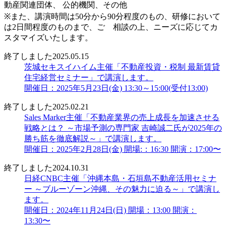
動産関連団体、 公的機関、その他
※また、講演時間は50分から90分程度のもの、研修において
は2日間程度のものまで、ご゙相談の上、ニーズに応じてカ
スタマイズいたします。
終了しました
2025.05.15
茨城セキスイハイム主催「不動産投資・税制 最新賃貸
住宅経営セミナー」で講演します。
開催日：2025年5月23日(金) 13:30～15:00(受付13:00)
終了しました
2025.02.21
Sales Marker主催「不動産業界の売上成長を加速させる
戦略とは？ ～市場予測の専門家 吉崎誠二氏が2025年の
勝ち筋を徹底解説～」で講演します。
開催日：2025年2月28日(金) 開場:：16:30 開演：17:00〜
終了しました
2024.10.31
日経CNBC主催「沖縄本島・石垣島不動産活用セミナ
ー ～ブルーゾーン沖縄、その魅力に迫る～」で講演し
ます。
開催日：2024年11月24日(日) 開場：13:00 開演：
13:30〜