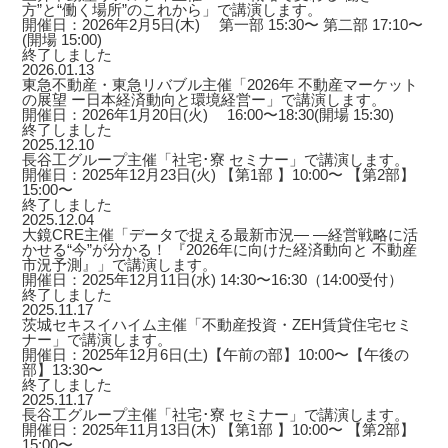
方”と“働く場所”のこれから」で講演します。
開催日：2026年2月5日(木) 第一部 15:30〜 第二部 17:10〜
(開場 15:00)
終了しました
2026.01.13
東急不動産・東急リバブル主催「2026年 不動産マーケット
の展望 ー日本経済動向と環境経営ー」で講演します。
開催日：2026年1月20日(火) 16:00〜18:30(開場 15:30)
終了しました
2025.12.10
長谷工グループ主催「社宅･寮 セミナー」で講演します。
開催日：2025年12月23日(火) 【第1部 】10:00〜 【第2部】
15:00〜
終了しました
2025.12.04
大鏡CRE主催「データで捉える最新市況― ―経営戦略に活
かせる“今”が分かる！ 『2026年に向けた経済動向と 不動産
市況予測』」で講演します。
開催日：2025年12月11日(水) 14:30〜16:30（14:00受付）
終了しました
2025.11.17
茨城セキスイハイム主催「不動産投資・ZEH賃貸住宅セミ
ナー」で講演します。
開催日：2025年12月6日(土)【午前の部】10:00〜【午後の
部】13:30〜
終了しました
2025.11.17
長谷工グループ主催「社宅･寮 セミナー」で講演します。
開催日：2025年11月13日(木) 【第1部 】10:00〜 【第2部】
15:00〜