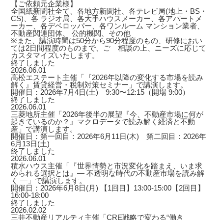
【ご依頼元企業様】
全国紙新聞社全て、各地方新聞社、各テレビ局(地上・BS・
CS)、各 ラジオ局、各大手ハウスメーカー、各アパートメ
ーカー、各デベロッパー、各ワンルーム マンション業者、
不動産関連団体、 公的機関、その他
※また、講演時間は50分から90分程度のもの、研修におい
ては2日間程度のものまで、ご゙相談の上、ニーズに応じて
カスタマイズいたします。
終了しました
2026.06.01
高松エステート主催「『2026年以降の変化する市場を読み
解く』賃貸経営・税制対策セミナー」で講演します。
開催日：2026年7月4日(土) 9:30〜12:15（開場 9:00）
終了しました
2026.06.01
三菱地所主催「2026年後半の展望『今、不動産市場に何が
起きているのか？』マクロデータで読み解く経済と不動
産」で講演します。
開催日：第一回目：2026年6月11日(木) 第二回目：2026年
6月13日(土)
終了しました
2026.06.01
積水ハウス主催「『世界情勢と市況変化を踏まえ、いま求
められる選択とは』― 不透明な時代の不動産市場を読み解
く ―」で講演します。
開催日：2026年6月8日(月) 【1回目】13:00-15:00【2回目】
16:00-18:00
終了しました
2026.02.02
三井不動産リアルティ主催「CRE戦略で変わる“働き