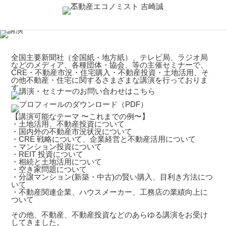
全国主要新聞社（全国紙・地方紙）、テレビ局、ラジオ局
などのメディア、各種団体・協会、等の主催セミナーで、
CRE・不動産市況・住宅購入・不動産投資・土地活用、そ
の他不動産・住宅に関するさまざまな講演を行っておりま
す。
【講演可能なテーマ 〜これまでの例〜】
・土地活用、不動産投資について
・国内外の不動産市況状況について
・CRE 戦略について、企業経営と不動産活用について
・マンション投資について
・REIT 投資について
・相続と土地活用について
・空き家問題について
・分譲マンション(新築・中古)の賢い購入、目利き方法につ
いて
・不動産関連企業、ハウスメーカー、工務店の業績向上に
ついて
その他、不動産、不動産投資などのあらゆる講演をお受け
してきました。