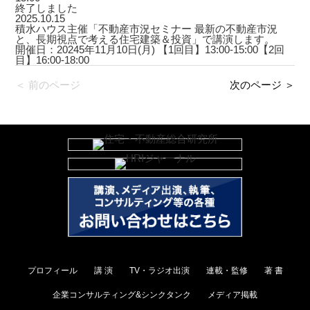
終了しました
2025.10.15
積水ハウス主催「不動産市況セミナー 最新の不動産市況
と、長期視点で考える住宅建築＆投資」で講演します。
開催日：20245年11月10日(月) 【1回目】13:00-15:00【2回
目】16:00-18:00
＜ 前のページ
次のページ ＞
プロフィール
講 演
TV・ラジオ出演
連載・監修
著 書
企業コンサルティング&シンクタンク
メディア掲載