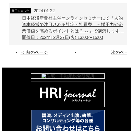
2024.01.22
終了しました
日本経済新聞社主催オンラインセミナーにて「人的
資本経営で注目される社宅・社員寮 ～採用力や企
業価値を高めるポイントとは？ ～」で講演します。
開催日：2024年2月27日(火) 13:00〜15:00
＜ 前のページ
次のページ