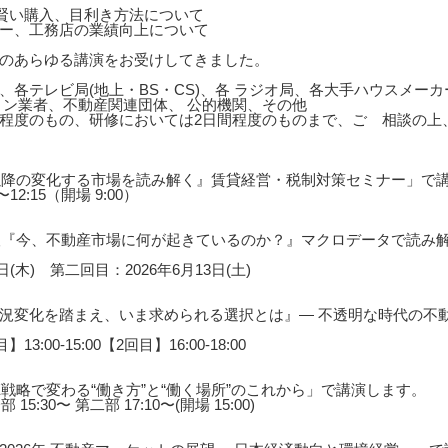
の賢い購入、目利き方法について
ー、工務店の業績向上について
のあらゆる講演をお受けしてきました。
、各テレビ局(地上・BS・CS)、各 ラジオ局、各大手ハウスメー
ョン業者、不動産関連団体、 公的機関、その他
0分程度のもの、研修においては2日間程度のものまで、ご゙相談の
年以降の変化する市場を読み解く』賃貸経営・税制対策セミナー」で
12:15（開場 9:00）
展望『今、不動産市場に何が起きているのか？』マクロデータで読み
(木) 第二回目：2026年6月13日(土)
況変化を踏まえ、いま求められる選択とは』― 不透明な時代の不動
3:00-15:00【2回目】16:00-18:00
戦略で変わる“働き方”と“働く場所”のこれから」で講演します。
5:30〜 第二部 17:10〜(開場 15:00)