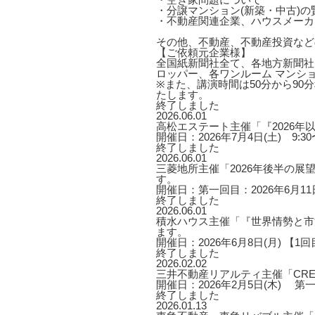
・分譲マンション(新築・中古)
・不動産関連企業、ハウスメーカ
その他、不動産、不動産投資など
【ご依頼元企業様】
全国紙新聞社全て、各地方新聞社
ロッパー、各ワンルーム マンシ
※また、講演時間は50分から9
たします。
終了しました
2026.06.01
高松エステート主催「『2026
開催日：2026年7月4日(土) 9:30〜
終了しました
2026.06.01
三菱地所主催「2026年後半の
す。
開催日：第一回目：2026年6月11日
終了しました
2026.06.01
積水ハウス主催「『世界情勢と市
ます。
開催日：2026年6月8日(月) 【1回目】1
終了しました
2026.02.02
三井不動産リアルティ主催「CRE
開催日：2026年2月5日(木) 第一部 1
終了しました
2026.01.13