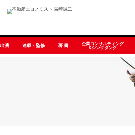
企業コンサルティング
オ出演
連載・監修
著 書
&シンクタンク