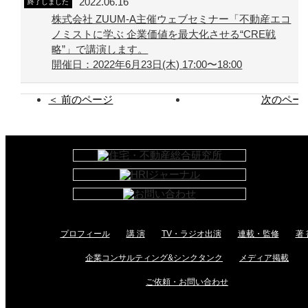
2022.06.16
終了しました
株式会社 ZUUM-A主催ウェブセミナー「不動産エコ
ノミストに学ぶ 企業価値を最大化させる“CRE戦
略”」で講演します。
開催日：2022年6月23日(木) 17:00〜18:00
＜ 前のページ
次のページ
プロフィール
講 演
TV・ラジオ出演
連載・監修
著 
企業コンサルティング&シンクタンク
メディア掲載
ご依頼・お問い合わせ