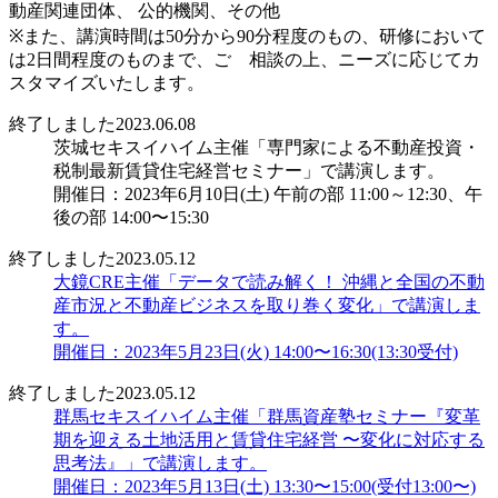
動産関連団体、 公的機関、その他
※また、講演時間は50分から90分程度のもの、研修において
は2日間程度のものまで、ご゙相談の上、ニーズに応じてカ
スタマイズいたします。
終了しました
2023.06.08
茨城セキスイハイム主催「専門家による不動産投資・
税制最新賃貸住宅経営セミナー」で講演します。
開催日：2023年6月10日(土) 午前の部 11:00～12:30、午
後の部 14:00〜15:30
終了しました
2023.05.12
大鏡CRE主催「データで読み解く！ 沖縄と全国の不動
産市況と不動産ビジネスを取り巻く変化」で講演しま
す。
開催日：2023年5月23日(火) 14:00〜16:30(13:30受付)
終了しました
2023.05.12
群馬セキスイハイム主催「群馬資産塾セミナー『変革
期を迎える土地活用と賃貸住宅経営 〜変化に対応する
思考法』」で講演します。
開催日：2023年5月13日(土) 13:30〜15:00(受付13:00〜)