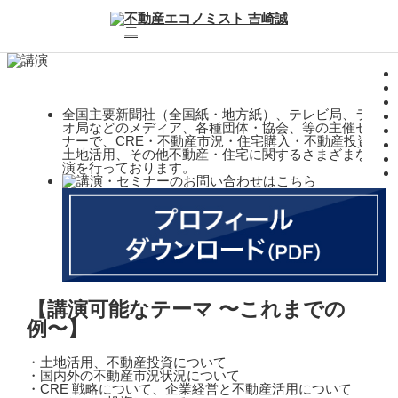
全国主要新聞社（全国紙・地方紙）、テレビ局、ラジ
オ局などのメディア、各種団体・協会、等の主催セミ
ナーで、CRE・不動産市況・住宅購入・不動産投資・
土地活用、その他不動産・住宅に関するさまざまな講
演を行っております。
【講演可能なテーマ 〜これまでの
例〜】
・土地活用、不動産投資について
・国内外の不動産市況状況について
・CRE 戦略について、企業経営と不動産活用について