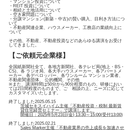
・マンション投資について
・REIT 投資について
・相続と土地活用について
・空き家問題について
・分譲マンション(新築・中古)の賢い購入、目利き方法につ
いて
・不動産関連企業、ハウスメーカー、工務店の業績向上に
ついて
その他、不動産、不動産投資などのあらゆる講演をお受け
してきました。
【ご依頼元企業様】
全国紙新聞社全て、各地方新聞社、各テレビ局(地上・BS・
CS)、各 ラジオ局、各大手ハウスメーカー、各アパートメ
ーカー、各デベロッパー、各ワンルーム マンション業者、
不動産関連団体、 公的機関、その他
※また、講演時間は50分から90分程度のもの、研修におい
ては2日間程度のものまで、ご゙相談の上、ニーズに応じて
カスタマイズいたします。
終了しました
2025.05.15
茨城セキスイハイム主催「不動産投資・税制 最新賃
貸住宅経営セミナー」で講演します。
開催日：2025年5月23日(金) 13:30～15:00(受付13:00)
終了しました
2025.02.21
Sales Marker主催「不動産業界の売上成長を加速させ