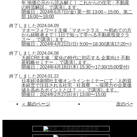
年 地価公示から読み解く！ これからの住宅・不動産
の時流解説」で講演します。
開催日：2024年6月7日(金) 第一部 13:00～15:00、第二
部 16:00〜18:00
終了しました
2024.04.09
マネーフォワード主催「マネークラス 〜初めての方
から経験者まで！1日で知って学べる不動産投資クラ
ス〜 」で講演します。
開催日：2024年4月21日(日) 9:00〜18:30(講演17:20〜)
終了しました
2024.04.08
大鏡CRE主催「変化の時代に対応する 企業向け 不動
産戦略セミナー 」で講演します。
開催日：2024年4月18日(木) 15:30〜17:30(15:00受付)
終了しました
2024.01.22
日本経済新聞社主催オンラインセミナーにて「人的資
本経営で注目される社宅・社員寮 ～採用力や企業価
値を高めるポイントとは？ ～」で講演します。
開催日：2024年2月27日(火) 13:00〜15:00
＜ 前のページ
次のページ