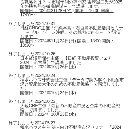
る戦略とは？ ～市場予測の専門家 吉崎誠二氏が2025
年の勝ち筋を徹底解説～」で講演します。
開催日：2025年2月28日(金) 開場:：16:30 開演：
17:00〜
終了しました
2024.10.31
日経CNBC主催「沖縄本島・石垣島不動産活用セミナ
ー ～ブルーゾーン沖縄、その魅力に迫る～」で講演
します。
開催日：2024年11月24日(日) 開場：13:00 開演：
13:30〜
終了しました
2024.10.26
日本経済新聞社主催 【日経 不動産投資フェア
2024 名古屋】で講演しました。
開催日：2024年10月26日(土)
終了しました
2024.10.24
積水ハウス株式会社主催「データで読み解く不動産市
況と資産最大化のための不動産戦略」で講演しまし
た。
開催日：2024年10月24日(木)
終了しました
2024.10.23
大鏡CRE主催「最新の不動産市況と企業の不動産戦
略」で講演しました。
開催日：2024年10月23日(水)
終了しました
2024.05.27
積水ハウス主催 法人向け不動産市況セミナー「2024