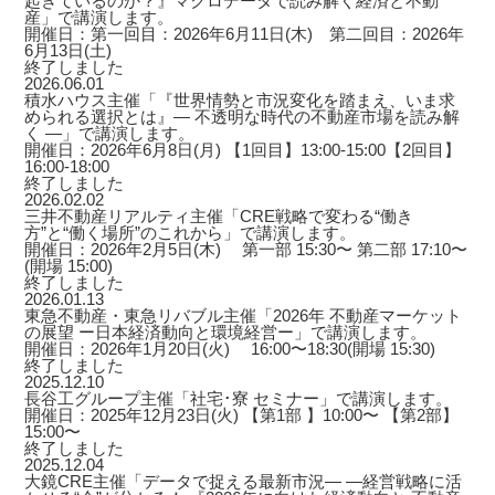
起きているのか？』マクロデータで読み解く経済と不動
産」で講演します。
開催日：第一回目：2026年6月11日(木) 第二回目：2026年
6月13日(土)
終了しました
2026.06.01
積水ハウス主催「『世界情勢と市況変化を踏まえ、いま求
められる選択とは』― 不透明な時代の不動産市場を読み解
く ―」で講演します。
開催日：2026年6月8日(月) 【1回目】13:00-15:00【2回目】
16:00-18:00
終了しました
2026.02.02
三井不動産リアルティ主催「CRE戦略で変わる“働き
方”と“働く場所”のこれから」で講演します。
開催日：2026年2月5日(木) 第一部 15:30〜 第二部 17:10〜
(開場 15:00)
終了しました
2026.01.13
東急不動産・東急リバブル主催「2026年 不動産マーケット
の展望 ー日本経済動向と環境経営ー」で講演します。
開催日：2026年1月20日(火) 16:00〜18:30(開場 15:30)
終了しました
2025.12.10
長谷工グループ主催「社宅･寮 セミナー」で講演します。
開催日：2025年12月23日(火) 【第1部 】10:00〜 【第2部】
15:00〜
終了しました
2025.12.04
大鏡CRE主催「データで捉える最新市況― ―経営戦略に活