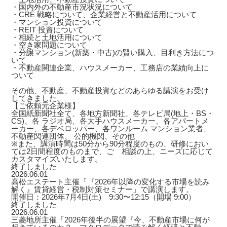
・国内外の不動産市況状況について
・CRE 戦略について、企業経営と不動産活用について
・マンション投資について
・REIT 投資について
・相続と土地活用について
・空き家問題について
・分譲マンション(新築・中古)の賢い購入、目利き方法につ
いて
・不動産関連企業、ハウスメーカー、工務店の業績向上に
ついて
その他、不動産、不動産投資などのあらゆる講演をお受け
してきました。
【ご依頼元企業様】
全国紙新聞社全て、各地方新聞社、各テレビ局(地上・BS・
CS)、各 ラジオ局、各大手ハウスメーカー、各アパートメ
ーカー、各デベロッパー、各ワンルーム マンション業者、
不動産関連団体、 公的機関、その他
※また、講演時間は50分から90分程度のもの、研修におい
ては2日間程度のものまで、ご゙相談の上、ニーズに応じて
カスタマイズいたします。
終了しました
2026.06.01
高松エステート主催「『2026年以降の変化する市場を読み
解く』賃貸経営・税制対策セミナー」で講演します。
開催日：2026年7月4日(土) 9:30〜12:15（開場 9:00）
終了しました
2026.06.01
三菱地所主催「2026年後半の展望『今、不動産市場に何が