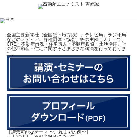
全国主要新聞社（全国紙・地方紙）、テレビ局、ラジオ局
などのメディア、各種団体・協会、等の主催セミナーで、
CRE・不動産市況・住宅購入・不動産投資・土地活用、そ
の他不動産・住宅に関するさまざまな講演を行っておりま
す。
【講演可能なテーマ 〜これまでの例〜】
・土地活用、不動産投資について