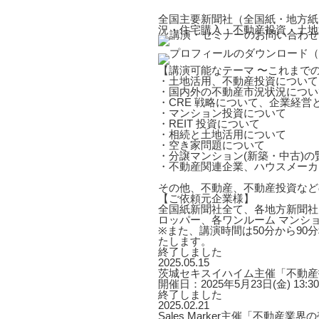
全国主要新聞社（全国紙・地方紙
況・住宅購入・不動産投資・土地
【講演可能なテーマ 〜これまで
・土地活用、不動産投資について
・国内外の不動産市況状況につい
・CRE 戦略について、企業経営
・マンション投資について
・REIT 投資について
・相続と土地活用について
・空き家問題について
・分譲マンション(新築・中古)
・不動産関連企業、ハウスメーカ
その他、不動産、不動産投資など
【ご依頼元企業様】
全国紙新聞社全て、各地方新聞社
ロッパー、各ワンルーム マンシ
※また、講演時間は50分から9
たします。
終了しました
2025.05.15
茨城セキスイハイム主催「不動産
開催日：2025年5月23日(金) 13:30～
終了しました
2025.02.21
Sales Marker主催「不動