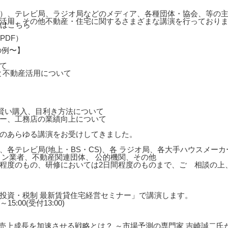
）、テレビ局、ラジオ局などのメディア、各種団体・協会、等の主
活用、その他不動産・住宅に関するさまざまな講演を行っており
の例〜】
て
と不動産活用について
の賢い購入、目利き方法について
ー、工務店の業績向上について
のあらゆる講演をお受けしてきました。
、各テレビ局(地上・BS・CS)、各 ラジオ局、各大手ハウスメー
ョン業者、不動産関連団体、 公的機関、その他
0分程度のもの、研修においては2日間程度のものまで、ご゙相談の
投資・税制 最新賃貸住宅経営セミナー」で講演します。
15:00(受付13:00)
産業界の売上成長を加速させる戦略とは？ ～市場予測の専門家 吉崎誠二氏