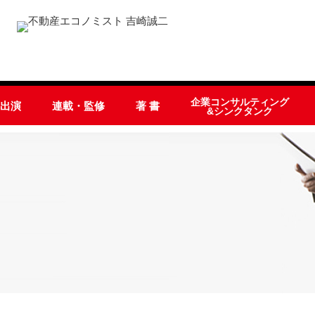
企業コンサルティング
オ出演
連載・監修
著 書
&シンクタンク