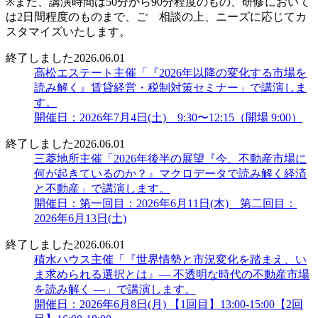
※また、講演時間は50分から90分程度のもの、研修において
は2日間程度のものまで、ご゙相談の上、ニーズに応じてカ
スタマイズいたします。
終了しました
2026.06.01
高松エステート主催「『2026年以降の変化する市場を
読み解く』賃貸経営・税制対策セミナー」で講演しま
す。
開催日：2026年7月4日(土) 9:30〜12:15（開場 9:00）
終了しました
2026.06.01
三菱地所主催「2026年後半の展望『今、不動産市場に
何が起きているのか？』マクロデータで読み解く経済
と不動産」で講演します。
開催日：第一回目：2026年6月11日(木) 第二回目：
2026年6月13日(土)
終了しました
2026.06.01
積水ハウス主催「『世界情勢と市況変化を踏まえ、い
ま求められる選択とは』― 不透明な時代の不動産市場
を読み解く ―」で講演します。
開催日：2026年6月8日(月) 【1回目】13:00-15:00【2回