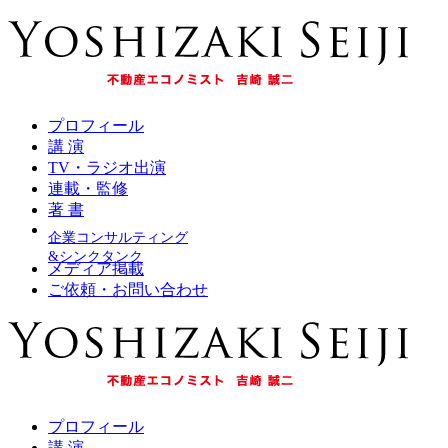
プロフィール
講 演
TV・ラジオ出演
連載・監修
著 書
企業コンサルティング
&シンクタンク
メディア掲載
ご依頼・お問い合わせ
プロフィール
講 演