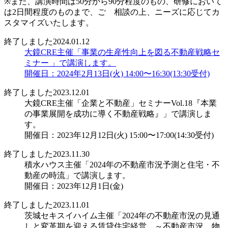
※また、講演時間は50分から90分程度のもの、研修において
は2日間程度のものまで、ご゙相談の上、ニーズに応じてカ
スタマイズいたします。
終了しました
2024.01.12
大鏡CRE主催「事業の生産性向上を図る不動産戦略セ
ミナー 」で講演します。
開催日：2024年2月13日(火) 14:00〜16:30(13:30受付)
終了しました
2023.12.01
大鏡CRE主催「企業と不動産」セミナーVol.18『本業
の事業展開を成功に導く不動産戦略』」で講演しま
す。
開催日：2023年12月12日(火) 15:00〜17:00(14:30受付)
終了しました
2023.11.30
積水ハウス主催「2024年の不動産市況予測と住宅・不
動産の時流」で講演します。
開催日：2023年12月1日(金)
終了しました
2023.11.01
茨城セキスイハイム主催「2024年の不動産市況の見通
しと変革期を迎える賃貸住宅経営 ～不動産市況、物