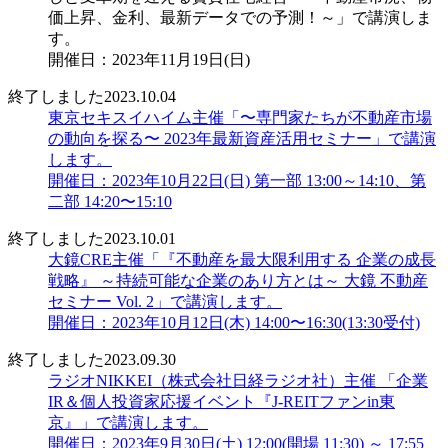
価上昇、金利、最新データでの予測！～」で講演しま
す。
開催日：2023年11月19日(日)
終了しました
2023.10.04
東京セキスイハイム主催「〜専門家たちが不動産市場
の動向を探る〜 2023年最新資産活用セミナー」で講演
します。
開催日：2023年10月22日(日) 第一部 13:00～14:10、第
二部 14:20〜15:10
終了しました
2023.10.01
大鏡CRE主催「『不動産を最大限利用する 企業の成長
戦略』 ～持続可能な企業のあり方とは～ 大鏡 不動産
セミナー Vol. 2」で講演します。
開催日：2023年10月12日(木) 14:00〜16:30(13:30受付)
終了しました
2023.09.30
ラジオNIKKEI（株式会社日経ラジオ社）主催 「企業
IR＆個人投資家応援イベント『J-REITファンin東
京』」で講演します。
開催日：2023年9月30日(土) 12:00(開場 11:30) ～ 17:55