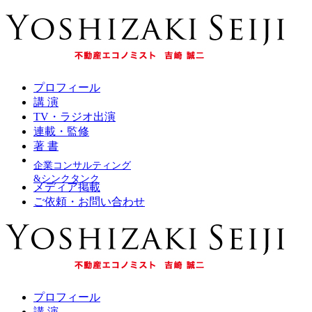
プロフィール
講 演
TV・ラジオ出演
連載・監修
著 書
企業コンサルティング
&シンクタンク
メディア掲載
ご依頼・お問い合わせ
プロフィール
講 演