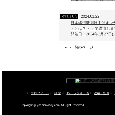
2024.01.22
終了しました
日本経済新聞社主催オン
トとは？ ～」で講演しま
開催日：2024年2月27日(火) 
＜ 前のページ
プロフィール
講 演
TV・ラジオ出演
連載・監修
Copyright @ yoshizakiseiji.com. All Right Reserved.