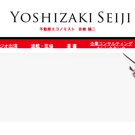
企業コンサルティング
ラジオ出演
連載・監修
著 書
&シンクタンク