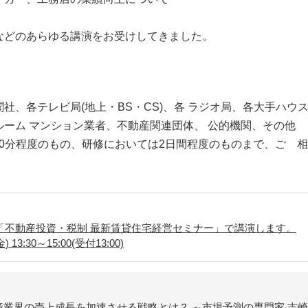
などのあらゆる講演をお受けしてきました。
社、各テレビ局(地上・BS・CS)、各 ラジオ局、各大手ハウ
ーム マンション業者、不動産関連団体、 公的機関、その他
90分程度のもの、研修においては2日間程度のものまで、ご゙
「不動産投資・税制 最新賃貸住宅経営セミナー」で講演します。
13:30～15:00(受付13:00)
催「不動産業界の売上成長を加速させる戦略とは？ ～市場予測の専門家 吉