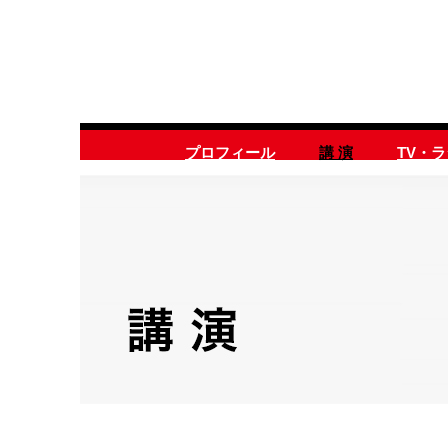
プロフィール
講 演
TV・