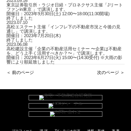
2023.09.16
東京証券取引所・ラジオ日経・プロネクサス主催「Jリート
ファンin東京 」で講演します。
開催日：2023年9月30日(土) 12:00〜18:00(11:30開場)
終了しました
2023.07.10
高松エステート主催「インフレ下の不動産市況と今後の見
通し」で講演します。
開催日：2023年7月20日(木)
終了しました
2023.06.08
高松建設主催「企業の不動産活用セミナー 〜企業は不動産
を、どう上手く活用すべきか？〜」で講演します。
開催日：2023年6月27日(火) 15:00〜(14:30受付) ※大雨の影
響により順延致しました
＜ 前のページ
次のページ ＞
プロフィール
講 演
TV・ラジオ出演
連載・監修
著 書