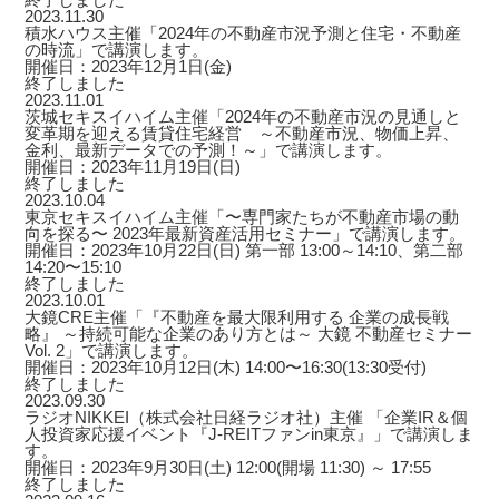
2023.11.30
積水ハウス主催「2024年の不動産市況予測と住宅・不動産
の時流」で講演します。
開催日：2023年12月1日(金)
終了しました
2023.11.01
茨城セキスイハイム主催「2024年の不動産市況の見通しと
変革期を迎える賃貸住宅経営 ～不動産市況、物価上昇、
金利、最新データでの予測！～」で講演します。
開催日：2023年11月19日(日)
終了しました
2023.10.04
東京セキスイハイム主催「〜専門家たちが不動産市場の動
向を探る〜 2023年最新資産活用セミナー」で講演します。
開催日：2023年10月22日(日) 第一部 13:00～14:10、第二部
14:20〜15:10
終了しました
2023.10.01
大鏡CRE主催「『不動産を最大限利用する 企業の成長戦
略』 ～持続可能な企業のあり方とは～ 大鏡 不動産セミナー
Vol. 2」で講演します。
開催日：2023年10月12日(木) 14:00〜16:30(13:30受付)
終了しました
2023.09.30
ラジオNIKKEI（株式会社日経ラジオ社）主催 「企業IR＆個
人投資家応援イベント『J-REITファンin東京』」で講演しま
す。
開催日：2023年9月30日(土) 12:00(開場 11:30) ～ 17:55
終了しました