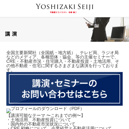
全国主要新聞社（全国紙・地方紙）、テレビ局、ラジオ局
などのメディア、各種団体・協会、等の主催セミナーで、
CRE・不動産市況・住宅購入・不動産投資・土地活用、そ
の他不動産・住宅に関するさまざまな講演を行っておりま
す。
【講演可能なテーマ 〜これまでの例〜】
・土地活用、不動産投資について
・国内外の不動産市況状況について
・CRE 戦略について、企業経営と不動産活用について