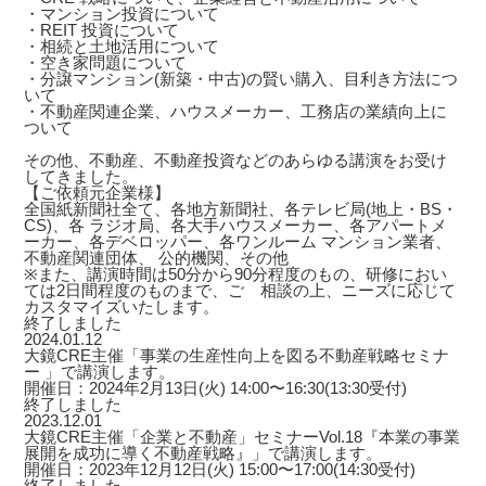
・マンション投資について
・REIT 投資について
・相続と土地活用について
・空き家問題について
・分譲マンション(新築・中古)の賢い購入、目利き方法につ
いて
・不動産関連企業、ハウスメーカー、工務店の業績向上に
ついて
その他、不動産、不動産投資などのあらゆる講演をお受け
してきました。
【ご依頼元企業様】
全国紙新聞社全て、各地方新聞社、各テレビ局(地上・BS・
CS)、各 ラジオ局、各大手ハウスメーカー、各アパートメ
ーカー、各デベロッパー、各ワンルーム マンション業者、
不動産関連団体、 公的機関、その他
※また、講演時間は50分から90分程度のもの、研修におい
ては2日間程度のものまで、ご゙相談の上、ニーズに応じて
カスタマイズいたします。
終了しました
2024.01.12
大鏡CRE主催「事業の生産性向上を図る不動産戦略セミナ
ー 」で講演します。
開催日：2024年2月13日(火) 14:00〜16:30(13:30受付)
終了しました
2023.12.01
大鏡CRE主催「企業と不動産」セミナーVol.18『本業の事業
展開を成功に導く不動産戦略』」で講演します。
開催日：2023年12月12日(火) 15:00〜17:00(14:30受付)
終了しました