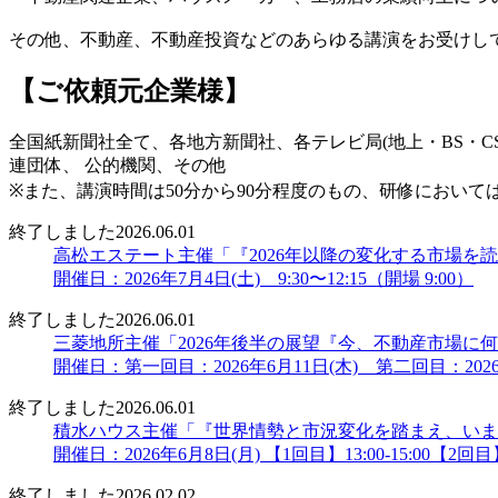
その他、不動産、不動産投資などのあらゆる講演をお受けし
【ご依頼元企業様】
全国紙新聞社全て、各地方新聞社、各テレビ局(地上・BS・
連団体、 公的機関、その他
※また、講演時間は50分から90分程度のもの、研修におい
終了しました
2026.06.01
高松エステート主催「『2026年以降の変化する市場を
開催日：2026年7月4日(土) 9:30〜12:15（開場 9:00）
終了しました
2026.06.01
三菱地所主催「2026年後半の展望『今、不動産市場
開催日：第一回目：2026年6月11日(木) 第二回目：2026
終了しました
2026.06.01
積水ハウス主催「『世界情勢と市況変化を踏まえ、いま
開催日：2026年6月8日(月) 【1回目】13:00-15:00【2回目】16
終了しました
2026.02.02