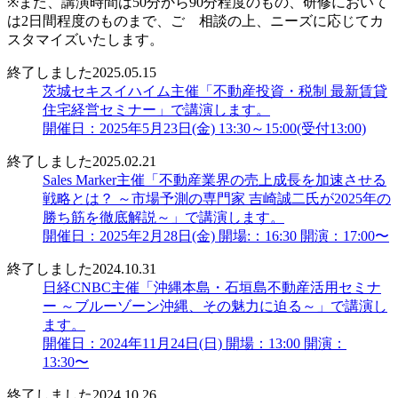
※また、講演時間は50分から90分程度のもの、研修において
は2日間程度のものまで、ご゙相談の上、ニーズに応じてカ
スタマイズいたします。
終了しました
2025.05.15
茨城セキスイハイム主催「不動産投資・税制 最新賃貸
住宅経営セミナー」で講演します。
開催日：2025年5月23日(金) 13:30～15:00(受付13:00)
終了しました
2025.02.21
Sales Marker主催「不動産業界の売上成長を加速させる
戦略とは？ ～市場予測の専門家 吉崎誠二氏が2025年の
勝ち筋を徹底解説～」で講演します。
開催日：2025年2月28日(金) 開場:：16:30 開演：17:00〜
終了しました
2024.10.31
日経CNBC主催「沖縄本島・石垣島不動産活用セミナ
ー ～ブルーゾーン沖縄、その魅力に迫る～」で講演し
ます。
開催日：2024年11月24日(日) 開場：13:00 開演：
13:30〜
終了しました
2024.10.26