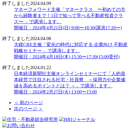
終了しました
2024.04.09
マネーフォワード主催「マネークラス 〜初めての方
から経験者まで！1日で知って学べる不動産投資クラ
ス〜 」で講演します。
開催日：2024年4月21日(日) 9:00〜18:30(講演17:20〜)
終了しました
2024.04.08
大鏡CRE主催「変化の時代に対応する 企業向け 不動産
戦略セミナー 」で講演します。
開催日：2024年4月18日(木) 15:30〜17:30(15:00受付)
終了しました
2024.01.22
日本経済新聞社主催オンラインセミナーにて「人的資
本経営で注目される社宅・社員寮 ～採用力や企業価
値を高めるポイントとは？ ～」で講演します。
開催日：2024年2月27日(火) 13:00〜15:00
＜ 前のページ
次のページ ＞