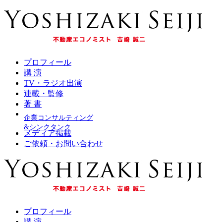
プロフィール
講 演
TV・ラジオ出演
連載・監修
著 書
企業コンサルティング
&シンクタンク
メディア掲載
ご依頼・お問い合わせ
プロフィール
講 演