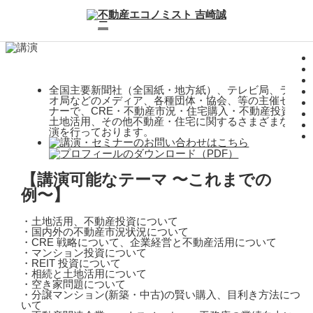
全国主要新聞社（全国紙・地方紙）、テレビ局、ラジ
オ局などのメディア、各種団体・協会、等の主催セミ
ナーで、CRE・不動産市況・住宅購入・不動産投資・
土地活用、その他不動産・住宅に関するさまざまな講
演を行っております。
【講演可能なテーマ 〜これまでの
例〜】
・土地活用、不動産投資について
・国内外の不動産市況状況について
・CRE 戦略について、企業経営と不動産活用について
・マンション投資について
・REIT 投資について
・相続と土地活用について
・空き家問題について
・分譲マンション(新築・中古)の賢い購入、目利き方法につ
いて