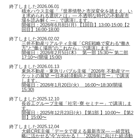
終了しました
2026.06.01
積水ハウス主催「『世界情勢と市況変化を踏まえ、い
ま求められる選択とは』― 不透明な時代の不動産市
場を読み解く ―」で講演します。
開催日：2026年6月8日(月) 【1回目】13:00-15:00【2
回目】16:00-18:00
終了しました
2026.02.02
三井不動産リアルティ主催「CRE戦略で変わる“働き
方”と“働く場所”のこれから」で講演します。
開催日：2026年2月5日(木) 第一部 15:30〜 第二部
17:10〜(開場 15:00)
終了しました
2026.01.13
東急不動産・東急リバブル主催「2026年 不動産マー
ケットの展望 ー日本経済動向と環境経営ー」で講演
します。
開催日：2026年1月20日(火) 16:00〜18:30(開場
15:30)
終了しました
2025.12.10
長谷工グループ主催「社宅･寮 セミナー」で講演しま
す。
開催日：2025年12月23日(火) 【第1部 】10:00〜 【第2
部】15:00〜
終了しました
2025.12.04
大鏡CRE主催「データで捉える最新市況― ―経営戦
略に活かせる“今”が分かる！ 『2026年に向けた経済動