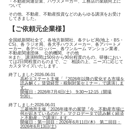
・不動産関連企業、ハウスメーカー、工務店の業績向上に
ついて
その他、不動産、不動産投資などのあらゆる講演をお受け
してきました。
【ご依頼元企業様】
全国紙新聞社全て、各地方新聞社、各テレビ局(地上・BS・
CS)、各 ラジオ局、各大手ハウスメーカー、各アパートメ
ーカー、各デベロッパー、各ワンルーム マンション業者、
不動産関連団体、 公的機関、その他
※また、講演時間は50分から90分程度のもの、研修におい
ては2日間程度のものまで、ご゙相談の上、ニーズに応じて
カスタマイズいたします。
終了しました
2026.06.01
高松エステート主催「『2026年以降の変化する市場を
読み解く』賃貸経営・税制対策セミナー」で講演しま
す。
開催日：2026年7月4日(土) 9:30〜12:15（開場
9:00）
終了しました
2026.06.01
三菱地所主催「2026年後半の展望『今、不動産市場に
何が起きているのか？』マクロデータで読み解く経済
と不動産」で講演します。
開催日：第一回目：2026年6月11日(木) 第二回目：
2026年6月13日(土)