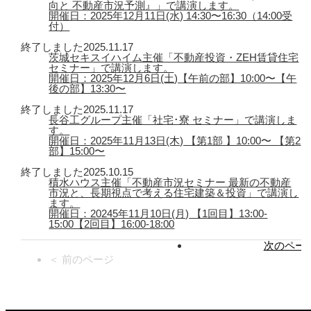
向と 不動産市況予測』」で講演します。
開催日：2025年12月11日(水) 14:30〜16:30（14:00受
付）
終了しました
2025.11.17
茨城セキスイハイム主催「不動産投資・ZEH賃貸住宅
セミナー」で講演します。
開催日：2025年12月6日(土)【午前の部】10:00〜【午
後の部】13:30〜
終了しました
2025.11.17
長谷工グループ主催「社宅･寮 セミナー」で講演しま
す。
開催日：2025年11月13日(木) 【第1部 】10:00〜 【第2
部】15:00〜
終了しました
2025.10.15
積水ハウス主催「不動産市況セミナー 最新の不動産
市況と、長期視点で考える住宅建築＆投資」で講演し
ます。
開催日：20245年11月10日(月) 【1回目】13:00-
15:00【2回目】16:00-18:00
次のページ
＜ 前のページ