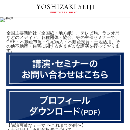
全国主要新聞社（全国紙・地方紙）、テレビ局、ラジオ局
などのメディア、各種団体・協会、等の主催セミナーで、
CRE・不動産市況・住宅購入・不動産投資・土地活用、そ
の他不動産・住宅に関するさまざまな講演を行っておりま
す。
【講演可能なテーマ 〜これまでの例〜】
・土地活用、不動産投資について