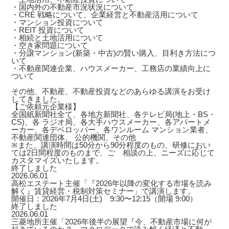
・国内外の不動産市況状況について
・CRE 戦略について、企業経営と不動産活用について
・マンション投資について
・REIT 投資について
・相続と土地活用について
・空き家問題について
・分譲マンション(新築・中古)の賢い購入、目利き方法につ
いて
・不動産関連企業、ハウスメーカー、工務店の業績向上に
ついて
その他、不動産、不動産投資などのあらゆる講演をお受け
してきました。
【ご依頼元企業様】
全国紙新聞社全て、各地方新聞社、各テレビ局(地上・BS・
CS)、各 ラジオ局、各大手ハウスメーカー、各アパートメ
ーカー、各デベロッパー、各ワンルーム マンション業者、
不動産関連団体、 公的機関、その他
※また、講演時間は50分から90分程度のもの、研修におい
ては2日間程度のものまで、ご゙相談の上、ニーズに応じて
カスタマイズいたします。
終了しました
2026.06.01
高松エステート主催「『2026年以降の変化する市場を読み
解く』賃貸経営・税制対策セミナー」で講演します。
開催日：2026年7月4日(土) 9:30〜12:15（開場 9:00）
終了しました
2026.06.01
三菱地所主催「2026年後半の展望『今、不動産市場に何が