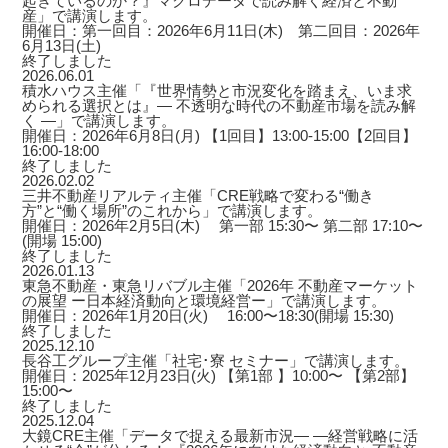
起きているのか？』マクロデータで読み解く経済と不動
産」で講演します。
開催日：第一回目：2026年6月11日(木) 第二回目：2026年
6月13日(土)
終了しました
2026.06.01
積水ハウス主催「『世界情勢と市況変化を踏まえ、いま求
められる選択とは』― 不透明な時代の不動産市場を読み解
く ―」で講演します。
開催日：2026年6月8日(月) 【1回目】13:00-15:00【2回目】
16:00-18:00
終了しました
2026.02.02
三井不動産リアルティ主催「CRE戦略で変わる“働き
方”と“働く場所”のこれから」で講演します。
開催日：2026年2月5日(木) 第一部 15:30〜 第二部 17:10〜
(開場 15:00)
終了しました
2026.01.13
東急不動産・東急リバブル主催「2026年 不動産マーケット
の展望 ー日本経済動向と環境経営ー」で講演します。
開催日：2026年1月20日(火) 16:00〜18:30(開場 15:30)
終了しました
2025.12.10
長谷工グループ主催「社宅･寮 セミナー」で講演します。
開催日：2025年12月23日(火) 【第1部 】10:00〜 【第2部】
15:00〜
終了しました
2025.12.04
大鏡CRE主催「データで捉える最新市況― ―経営戦略に活