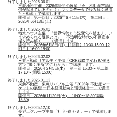
終了しました
2026.06.01
三菱地所主催「2026年後半の展望『今、不動産市場に
何が起きているのか？』マクロデータで読み解く経済
と不動産」で講演します。
開催日：第一回目：2026年6月11日(木) 第二回目：
2026年6月13日(土)
終了しました
2026.06.01
積水ハウス主催「『世界情勢と市況変化を踏まえ、い
ま求められる選択とは』― 不透明な時代の不動産市
場を読み解く ―」で講演します。
開催日：2026年6月8日(月) 【1回目】13:00-15:00【2
回目】16:00-18:00
終了しました
2026.02.02
三井不動産リアルティ主催「CRE戦略で変わる“働き
方”と“働く場所”のこれから」で講演します。
開催日：2026年2月5日(木) 第一部 15:30〜 第二部
17:10〜(開場 15:00)
終了しました
2026.01.13
東急不動産・東急リバブル主催「2026年 不動産マー
ケットの展望 ー日本経済動向と環境経営ー」で講演
します。
開催日：2026年1月20日(火) 16:00〜18:30(開場
15:30)
終了しました
2025.12.10
長谷工グループ主催「社宅･寮 セミナー」で講演しま
す。