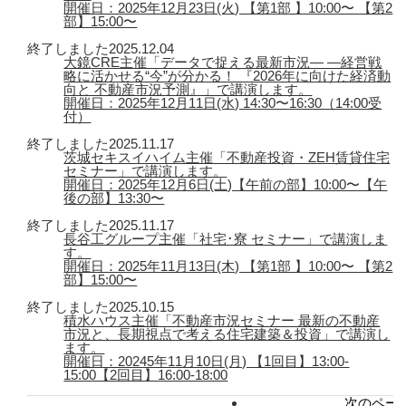
開催日：2025年12月23日(火) 【第1部 】10:00〜 【第2
部】15:00〜
終了しました
2025.12.04
大鏡CRE主催「データで捉える最新市況― ―経営戦
略に活かせる“今”が分かる！ 『2026年に向けた経済動
向と 不動産市況予測』」で講演します。
開催日：2025年12月11日(水) 14:30〜16:30（14:00受
付）
終了しました
2025.11.17
茨城セキスイハイム主催「不動産投資・ZEH賃貸住宅
セミナー」で講演します。
開催日：2025年12月6日(土)【午前の部】10:00〜【午
後の部】13:30〜
終了しました
2025.11.17
長谷工グループ主催「社宅･寮 セミナー」で講演しま
す。
開催日：2025年11月13日(木) 【第1部 】10:00〜 【第2
部】15:00〜
終了しました
2025.10.15
積水ハウス主催「不動産市況セミナー 最新の不動産
市況と、長期視点で考える住宅建築＆投資」で講演し
ます。
開催日：20245年11月10日(月) 【1回目】13:00-
15:00【2回目】16:00-18:00
次のページ