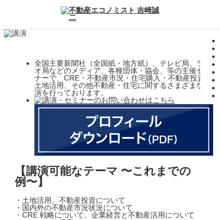
全国主要新聞社（全国紙・地方紙）、テレビ局、ラジ
オ局などのメディア、各種団体・協会、等の主催セミ
ナーで、CRE・不動産市況・住宅購入・不動産投資・
土地活用、その他不動産・住宅に関するさまざまな講
演を行っております。
【講演可能なテーマ 〜これまでの
例〜】
・土地活用、不動産投資について
・国内外の不動産市況状況について
・CRE 戦略について、企業経営と不動産活用について