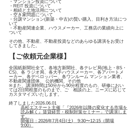
・マンション投資について
・REIT 投資について
・相続と土地活用について
・空き家問題について
・分譲マンション(新築・中古)の賢い購入、目利き方法につ
いて
・不動産関連企業、ハウスメーカー、工務店の業績向上に
ついて
その他、不動産、不動産投資などのあらゆる講演をお受け
してきました。
【ご依頼元企業様】
全国紙新聞社全て、各地方新聞社、各テレビ局(地上・BS・
CS)、各 ラジオ局、各大手ハウスメーカー、各アパートメ
ーカー、各デベロッパー、各ワンルーム マンション業者、
不動産関連団体、 公的機関、その他
※また、講演時間は50分から90分程度のもの、研修におい
ては2日間程度のものまで、ご゙相談の上、ニーズに応じて
カスタマイズいたします。
終了しました
2026.06.01
高松エステート主催「『2026年以降の変化する市場を
読み解く』賃貸経営・税制対策セミナー」で講演しま
す。
開催日：2026年7月4日(土) 9:30〜12:15（開場
9:00）