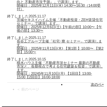
向と 不動産市況予測』」で講演します。
開催日：2025年12月11日(水) 14:30〜16:30（14:00受
付）
終了しました
2025.11.17
茨城セキスイハイム主催「不動産投資・ZEH賃貸住宅
セミナー」で講演します。
開催日：2025年12月6日(土)【午前の部】10:00〜【午
後の部】13:30〜
終了しました
2025.11.17
長谷工グループ主催「社宅･寮 セミナー」で講演しま
す。
開催日：2025年11月13日(木) 【第1部 】10:00〜 【第2
部】15:00〜
終了しました
2025.10.15
積水ハウス主催「不動産市況セミナー 最新の不動産
市況と、長期視点で考える住宅建築＆投資」で講演し
ます。
開催日：20245年11月10日(月) 【1回目】13:00-
15:00【2回目】16:00-18:00
次のページ
＜ 前のページ