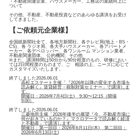
・不動産関連企業、ハウスメーカー、工務店の業績向上に
ついて
その他、不動産、不動産投資などのあらゆる講演をお受け
してきました。
【ご依頼元企業様】
全国紙新聞社全て、各地方新聞社、各テレビ局(地上・BS・
CS)、各 ラジオ局、各大手ハウスメーカー、各アパートメ
ーカー、各デベロッパー、各ワンルーム マンション業者、
不動産関連団体、 公的機関、その他
※また、講演時間は50分から90分程度のもの、研修におい
ては2日間程度のものまで、ご゙相談の上、ニーズに応じて
カスタマイズいたします。
終了しました
2026.06.01
高松エステート主催「『2026年以降の変化する市場を
読み解く』賃貸経営・税制対策セミナー」で講演しま
す。
開催日：2026年7月4日(土) 9:30〜12:15（開場
9:00）
終了しました
2026.06.01
三菱地所主催「2026年後半の展望『今、不動産市場に
何が起きているのか？』マクロデータで読み解く経済
と不動産」で講演します。
開催日：第一回目：2026年6月11日(木) 第二回目：
2026年6月13日(土)