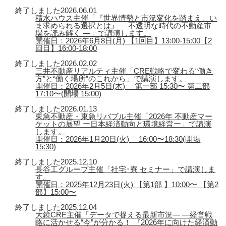
終了しました
2026.06.01
積水ハウス主催「『世界情勢と市況変化を踏まえ、い
ま求められる選択とは』― 不透明な時代の不動産市
場を読み解く ―」で講演します。
開催日：2026年6月8日(月) 【1回目】13:00-15:00【2
回目】16:00-18:00
終了しました
2026.02.02
三井不動産リアルティ主催「CRE戦略で変わる“働き
方”と“働く場所”のこれから」で講演します。
開催日：2026年2月5日(木) 第一部 15:30〜 第二部
17:10〜(開場 15:00)
終了しました
2026.01.13
東急不動産・東急リバブル主催「2026年 不動産マー
ケットの展望 ー日本経済動向と環境経営ー」で講演
します。
開催日：2026年1月20日(火) 16:00〜18:30(開場
15:30)
終了しました
2025.12.10
長谷工グループ主催「社宅･寮 セミナー」で講演しま
す。
開催日：2025年12月23日(火) 【第1部 】10:00〜 【第2
部】15:00〜
終了しました
2025.12.04
大鏡CRE主催「データで捉える最新市況― ―経営戦
略に活かせる“今”が分かる！ 『2026年に向けた経済動