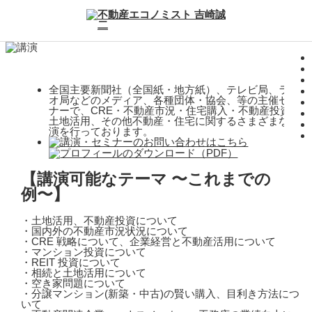
全国主要新聞社（全国紙・地方紙）、テレビ局、ラジ
オ局などのメディア、各種団体・協会、等の主催セミ
ナーで、CRE・不動産市況・住宅購入・不動産投資・
土地活用、その他不動産・住宅に関するさまざまな講
演を行っております。
【講演可能なテーマ 〜これまでの
例〜】
・土地活用、不動産投資について
・国内外の不動産市況状況について
・CRE 戦略について、企業経営と不動産活用について
・マンション投資について
・REIT 投資について
・相続と土地活用について
・空き家問題について
・分譲マンション(新築・中古)の賢い購入、目利き方法につ
いて