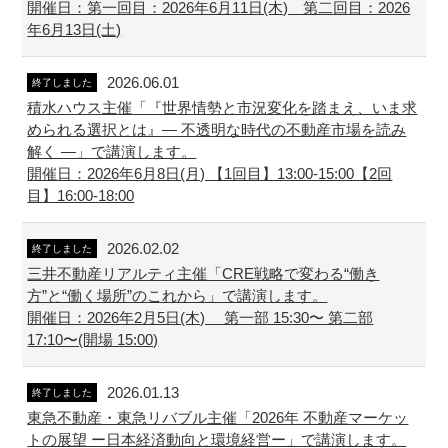
開催日：第一回目：2026年6月11日(木) 第二回目：2026
年6月13日(土)
2026.06.01
終了しました
積水ハウス主催「『世界情勢と市況変化を踏まえ、いま求
められる選択とは』― 不透明な時代の不動産市場を読み
解く ―」で講演します。
開催日：2026年6月8日(月) 【1回目】13:00-15:00【2回
目】16:00-18:00
2026.02.02
終了しました
三井不動産リアルティ主催「CRE戦略で変わる“働き
方”と“働く場所”のこれから」で講演します。
開催日：2026年2月5日(木) 第一部 15:30〜 第二部
17:10〜(開場 15:00)
2026.01.13
終了しました
東急不動産・東急リバブル主催「2026年 不動産マーケッ
トの展望 ー日本経済動向と環境経営ー」で講演します。