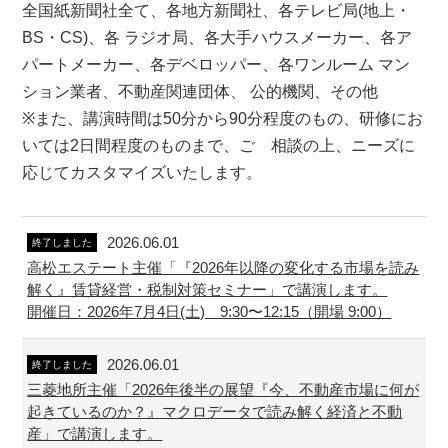
全国紙新聞社全て、各地方新聞社、各テレビ局(地上・
BS・CS)、各 ラジオ局、各大手ハウスメーカー、各ア
パートメーカー、各デベロッパー、各ワンルーム マン
ション業者、不動産関連団体、 公的機関、その他
※また、講演時間は50分から90分程度のもの、研修にお
いては2日間程度のものまで、ご゙相談の上、ニーズに
応じてカスタマイズいたします。
2026.06.01
終了しました
高松エステート主催「『2026年以降の変化する市場を読み
解く』賃貸経営・税制対策セミナー」で講演します。
開催日：2026年7月4日(土) 9:30〜12:15（開場 9:00）
2026.06.01
終了しました
三菱地所主催「2026年後半の展望『今、不動産市場に何が
起きているのか？』マクロデータで読み解く経済と不動
産」で講演します。