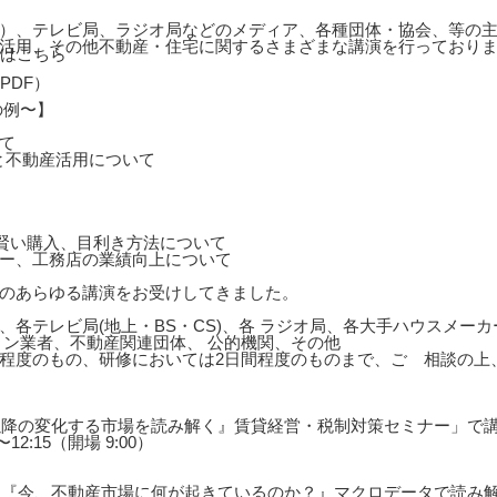
）、テレビ局、ラジオ局などのメディア、各種団体・協会、等の主
活用、その他不動産・住宅に関するさまざまな講演を行っており
の例〜】
て
と不動産活用について
の賢い購入、目利き方法について
ー、工務店の業績向上について
のあらゆる講演をお受けしてきました。
、各テレビ局(地上・BS・CS)、各 ラジオ局、各大手ハウスメー
ョン業者、不動産関連団体、 公的機関、その他
0分程度のもの、研修においては2日間程度のものまで、ご゙相談の
年以降の変化する市場を読み解く』賃貸経営・税制対策セミナー」で
12:15（開場 9:00）
展望『今、不動産市場に何が起きているのか？』マクロデータで読み