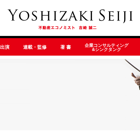
企業コンサルティング
オ出演
連載・監修
著 書
&シンクタンク