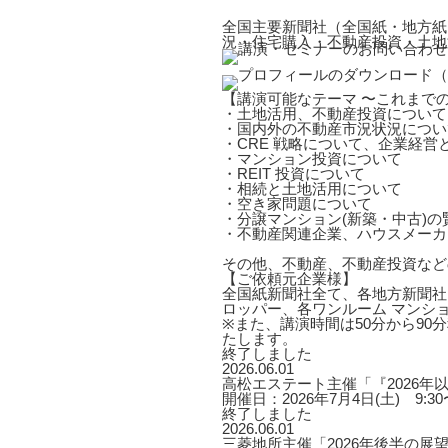
全国主要新聞社（全国紙・地方紙
況・住宅購入・不動産投資・土地
【講演可能なテーマ 〜これまで
・土地活用、不動産投資について
・国内外の不動産市況状況につい
・CRE 戦略について、企業経営
・マンション投資について
・REIT 投資について
・相続と土地活用について
・空き家問題について
・分譲マンション(新築・中古)
・不動産関連企業、ハウスメーカ
その他、不動産、不動産投資など
【ご依頼元企業様】
全国紙新聞社全て、各地方新聞社
ロッパー、各ワンルーム マンシ
※また、講演時間は50分から9
たします。
終了しました
2026.06.01
高松エステート主催「『2026
開催日：2026年7月4日(土) 9:30〜
終了しました
2026.06.01
三菱地所主催「2026年後半の