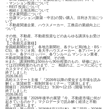
・マンション投資について
・REIT 投資について
・相続と土地活用について
・空き家問題について
・分譲マンション(新築・中古)の賢い購入、目利き方法につ
いて
・不動産関連企業、ハウスメーカー、工務店の業績向上に
ついて
その他、不動産、不動産投資などのあらゆる講演をお受け
してきました。
【ご依頼元企業様】
全国紙新聞社全て、各地方新聞社、各テレビ局(地上・BS・
CS)、各 ラジオ局、各大手ハウスメーカー、各アパートメ
ーカー、各デベロッパー、各ワンルーム マンション業者、
不動産関連団体、 公的機関、その他
※また、講演時間は50分から90分程度のもの、研修におい
ては2日間程度のものまで、ご゙相談の上、ニーズに応じて
カスタマイズいたします。
終了しました
2026.06.01
高松エステート主催「『2026年以降の変化する市場を読み
解く』賃貸経営・税制対策セミナー」で講演します。
開催日：2026年7月4日(土) 9:30〜12:15（開場 9:00）
終了しました
2026.06.01
三菱地所主催「2026年後半の展望『今、不動産市場に何が
起きているのか？』マクロデータで読み解く経済と不動
産」で講演します。
開催日：第一回目：2026年6月11日(木) 第二回目：2026年