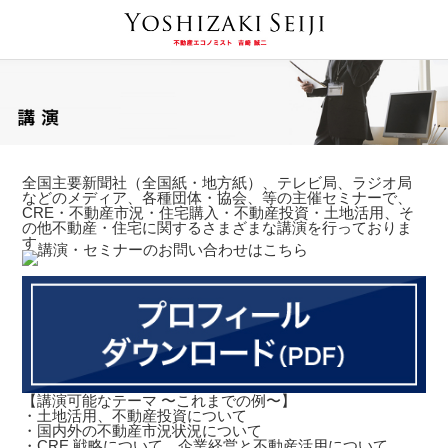
全国主要新聞社（全国紙・地方紙）、テレビ局、ラジオ局
などのメディア、各種団体・協会、等の主催セミナーで、
CRE・不動産市況・住宅購入・不動産投資・土地活用、そ
の他不動産・住宅に関するさまざまな講演を行っておりま
す。
【講演可能なテーマ 〜これまでの例〜】
・土地活用、不動産投資について
・国内外の不動産市況状況について
・CRE 戦略について、企業経営と不動産活用について