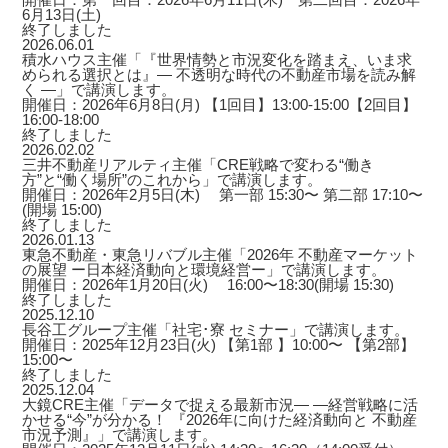
6月13日(土)
終了しました
2026.06.01
積水ハウス主催「『世界情勢と市況変化を踏まえ、いま求
められる選択とは』― 不透明な時代の不動産市場を読み解
く ―」で講演します。
開催日：2026年6月8日(月) 【1回目】13:00-15:00【2回目】
16:00-18:00
終了しました
2026.02.02
三井不動産リアルティ主催「CRE戦略で変わる“働き
方”と“働く場所”のこれから」で講演します。
開催日：2026年2月5日(木) 第一部 15:30〜 第二部 17:10〜
(開場 15:00)
終了しました
2026.01.13
東急不動産・東急リバブル主催「2026年 不動産マーケット
の展望 ー日本経済動向と環境経営ー」で講演します。
開催日：2026年1月20日(火) 16:00〜18:30(開場 15:30)
終了しました
2025.12.10
長谷工グループ主催「社宅･寮 セミナー」で講演します。
開催日：2025年12月23日(火) 【第1部 】10:00〜 【第2部】
15:00〜
終了しました
2025.12.04
大鏡CRE主催「データで捉える最新市況― ―経営戦略に活
かせる“今”が分かる！ 『2026年に向けた経済動向と 不動産
市況予測』」で講演します。