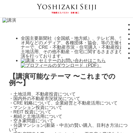
全国主要新聞社（全国紙・地方紙）、テレビ局、ラジ
オ局などのメディア、各種団体・協会、等の主催セミ
ナーで、CRE・不動産市況・住宅購入・不動産投資・
土地活用、その他不動産・住宅に関するさまざまな講
演を行っております。
【講演可能なテーマ 〜これまでの
例〜】
・土地活用、不動産投資について
・国内外の不動産市況状況について
・CRE 戦略について、企業経営と不動産活用について
・マンション投資について
・REIT 投資について
・相続と土地活用について
・空き家問題について
・分譲マンション(新築・中古)の賢い購入、目利き方法につ
いて