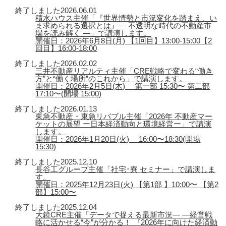
終了しました
2026.06.01
積水ハウス主催「『世界情勢と市況変化を踏まえ、い
ま求められる選択とは』― 不透明な時代の不動産市
場を読み解く ―」で講演します。
開催日：2026年6月8日(月) 【1回目】13:00-15:00【2
回目】16:00-18:00
終了しました
2026.02.02
三井不動産リアルティ主催「CRE戦略で変わる“働き
方”と“働く場所”のこれから」で講演します。
開催日：2026年2月5日(木) 第一部 15:30〜 第二部
17:10〜(開場 15:00)
終了しました
2026.01.13
東急不動産・東急リバブル主催「2026年 不動産マー
ケットの展望 ー日本経済動向と環境経営ー」で講演
します。
開催日：2026年1月20日(火) 16:00〜18:30(開場
15:30)
終了しました
2025.12.10
長谷工グループ主催「社宅･寮 セミナー」で講演しま
す。
開催日：2025年12月23日(火) 【第1部 】10:00〜 【第2
部】15:00〜
終了しました
2025.12.04
大鏡CRE主催「データで捉える最新市況― ―経営戦
略に活かせる“今”が分かる！ 『2026年に向けた経済動