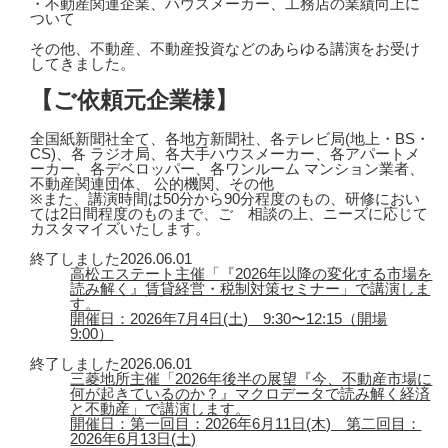
・不動産関連企業、ハウスメーカー、工務店の業績向上に
ついて
その他、不動産、不動産投資などのあらゆる講演をお受け
してきました。
【ご依頼元企業様】
全国紙新聞社全て、各地方新聞社、各テレビ局(地上・BS・
CS)、各 ラジオ局、各大手ハウスメーカー、各アパートメ
ーカー、各デベロッパー、各ワンルーム マンション業者、
不動産関連団体、 公的機関、その他
※また、講演時間は50分から90分程度のもの、研修におい
ては2日間程度のものまで、ご゙相談の上、ニーズに応じて
カスタマイズいたします。
終了しました
2026.06.01
高松エステート主催「『2026年以降の変化する市場を
読み解く』賃貸経営・税制対策セミナー」で講演しま
す。
開催日：2026年7月4日(土) 9:30〜12:15（開場
9:00）
終了しました
2026.06.01
三菱地所主催「2026年後半の展望『今、不動産市場に
何が起きているのか？』マクロデータで読み解く経済
と不動産」で講演します。
開催日：第一回目：2026年6月11日(木) 第二回目：
2026年6月13日(土)