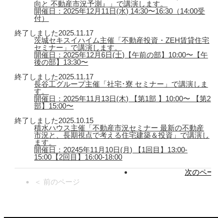
向と 不動産市況予測』」で講演します。
開催日：2025年12月11日(水) 14:30〜16:30（14:00受
付）
終了しました
2025.11.17
茨城セキスイハイム主催「不動産投資・ZEH賃貸住宅
セミナー」で講演します。
開催日：2025年12月6日(土)【午前の部】10:00〜【午
後の部】13:30〜
終了しました
2025.11.17
長谷工グループ主催「社宅･寮 セミナー」で講演しま
す。
開催日：2025年11月13日(木) 【第1部 】10:00〜 【第2
部】15:00〜
終了しました
2025.10.15
積水ハウス主催「不動産市況セミナー 最新の不動産
市況と、長期視点で考える住宅建築＆投資」で講演し
ます。
開催日：20245年11月10日(月) 【1回目】13:00-
15:00【2回目】16:00-18:00
次のページ
＜ 前のページ