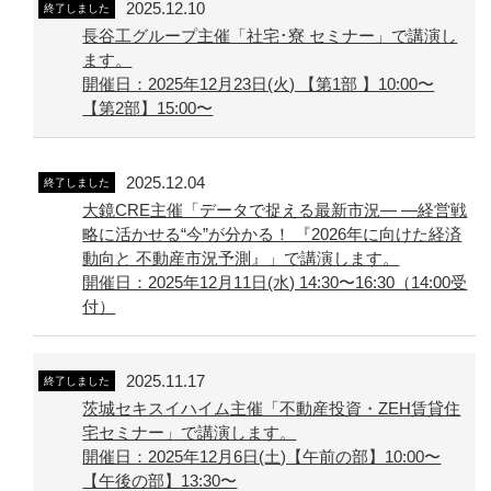
2025.12.10
終了しました
長谷工グループ主催「社宅･寮 セミナー」で講演し
ます。
開催日：2025年12月23日(火) 【第1部 】10:00〜
【第2部】15:00〜
2025.12.04
終了しました
大鏡CRE主催「データで捉える最新市況― ―経営戦
略に活かせる“今”が分かる！ 『2026年に向けた経済
動向と 不動産市況予測』」で講演します。
開催日：2025年12月11日(水) 14:30〜16:30（14:00受
付）
2025.11.17
終了しました
茨城セキスイハイム主催「不動産投資・ZEH賃貸住
宅セミナー」で講演します。
開催日：2025年12月6日(土)【午前の部】10:00〜
【午後の部】13:30〜