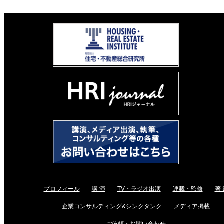
プロフィール
講 演
TV・ラジオ出演
連載・監修
著 
企業コンサルティング&シンクタンク
メディア掲載
ご依頼・お問い合わせ