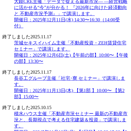
大鏡CRE主催「データで捉える最新市況― ―経営戦略
に活かせる“今”が分かる！ 『2026年に向けた経済動向
と 不動産市況予測』」で講演します。
開催日：2025年12月11日(水) 14:30〜16:30（14:00受
付）
終了しました
2025.11.17
茨城セキスイハイム主催「不動産投資・ZEH賃貸住宅
セミナー」で講演します。
開催日：2025年12月6日(土)【午前の部】10:00〜【午後
の部】13:30〜
終了しました
2025.11.17
長谷工グループ主催「社宅･寮 セミナー」で講演しま
す。
開催日：2025年11月13日(木) 【第1部 】10:00〜 【第2
部】15:00〜
終了しました
2025.10.15
積水ハウス主催「不動産市況セミナー 最新の不動産市
況と、長期視点で考える住宅建築＆投資」で講演しま
す。