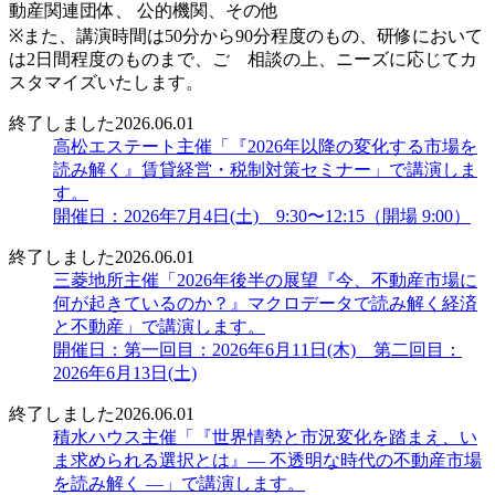
動産関連団体、 公的機関、その他
※また、講演時間は50分から90分程度のもの、研修において
は2日間程度のものまで、ご゙相談の上、ニーズに応じてカ
スタマイズいたします。
終了しました
2026.06.01
高松エステート主催「『2026年以降の変化する市場を
読み解く』賃貸経営・税制対策セミナー」で講演しま
す。
開催日：2026年7月4日(土) 9:30〜12:15（開場 9:00）
終了しました
2026.06.01
三菱地所主催「2026年後半の展望『今、不動産市場に
何が起きているのか？』マクロデータで読み解く経済
と不動産」で講演します。
開催日：第一回目：2026年6月11日(木) 第二回目：
2026年6月13日(土)
終了しました
2026.06.01
積水ハウス主催「『世界情勢と市況変化を踏まえ、い
ま求められる選択とは』― 不透明な時代の不動産市場
を読み解く ―」で講演します。