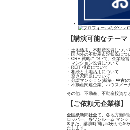
【講演可能なテーマ
・土地活用、不動産投資につい
・国内外の不動産市況状況につ
・CRE 戦略について、企業経
・マンション投資について
・REIT 投資について
・相続と土地活用について
・空き家問題について
・分譲マンション(新築・中古)
・不動産関連企業、ハウスメー
その他、不動産、不動産投資な
【ご依頼元企業様】
全国紙新聞社全て、各地方新聞社
ロッパー、各ワンルーム マンシ
※また、講演時間は50分から9
たします。