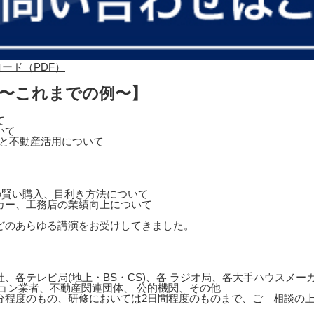
 〜これまでの例〜】
て
いて
営と不動産活用について
の賢い購入、目利き方法について
カー、工務店の業績向上について
どのあらゆる講演をお受けしてきました。
、各テレビ局(地上・BS・CS)、各 ラジオ局、各大手ハウスメ
ョン業者、不動産関連団体、 公的機関、その他
0分程度のもの、研修においては2日間程度のものまで、ご゙相談の