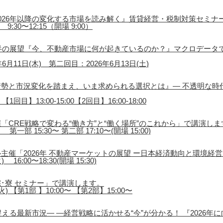
026年以降の変化する市場を読み解く』賃貸経営・税制対策セミナ
9:30〜12:15（開場 9:00）
後半の展望『今、不動産市場に何が起きているのか？』マクロデータ
月11日(木) 第二回目：2026年6月13日(土)
勢と市況変化を踏まえ、いま求められる選択とは』― 不透明な時
1回目】13:00-15:00【2回目】16:00-18:00
「CRE戦略で変わる“働き方”と“働く場所”のこれから」で講演しま
第一部 15:30〜 第二部 17:10〜(開場 15:00)
主催「2026年 不動産マーケットの展望 ー日本経済動向と環境経
16:00〜18:30(開場 15:30)
･寮 セミナー」で講演します。
) 【第1部 】10:00〜 【第2部】15:00〜
える最新市況― ―経営戦略に活かせる“今”が分かる！ 『2026年