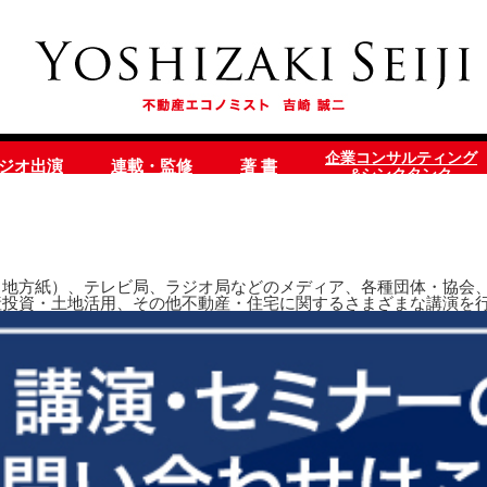
企業コンサルティング
ラジオ出演
連載・監修
著 書
&シンクタンク
地方紙）、テレビ局、ラジオ局などのメディア、各種団体・協会、
産投資・土地活用、その他不動産・住宅に関するさまざまな講演を