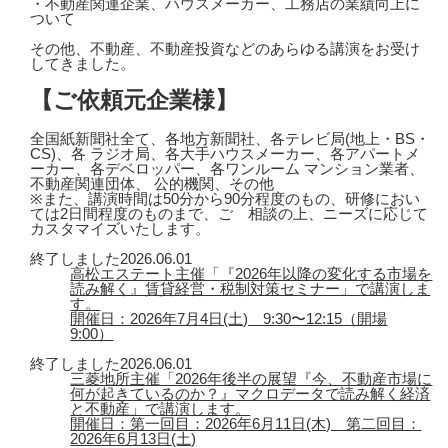
・不動産関連企業、ハウスメーカー、工務店の業績向上に
ついて
その他、不動産、不動産投資などのあらゆる講演をお受け
してきました。
【ご依頼元企業様】
全国紙新聞社全て、各地方新聞社、各テレビ局(地上・BS・
CS)、各 ラジオ局、各大手ハウスメーカー、各アパートメ
ーカー、各デベロッパー、各ワンルーム マンション業者、
不動産関連団体、 公的機関、その他
※また、講演時間は50分から90分程度のもの、研修におい
ては2日間程度のものまで、ご゙相談の上、ニーズに応じて
カスタマイズいたします。
終了しました
2026.06.01
高松エステート主催「『2026年以降の変化する市場を
読み解く』賃貸経営・税制対策セミナー」で講演しま
す。
開催日：2026年7月4日(土) 9:30〜12:15（開場
9:00）
終了しました
2026.06.01
三菱地所主催「2026年後半の展望『今、不動産市場に
何が起きているのか？』マクロデータで読み解く経済
と不動産」で講演します。
開催日：第一回目：2026年6月11日(木) 第二回目：
2026年6月13日(土)