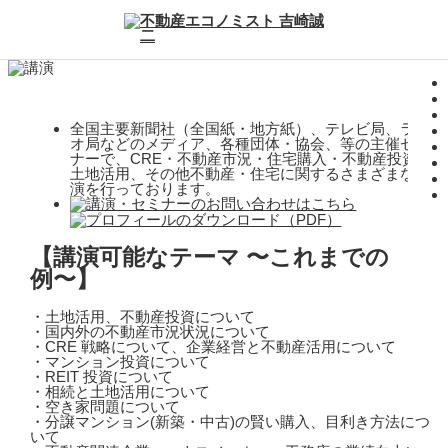
全国主要新聞社（全国紙・地方紙）、テレビ局、ラジ
オ局などのメディア、各種団体・協会、等の主催セミ
ナーで、CRE・不動産市況・住宅購入・不動産投資・
土地活用、その他不動産・住宅に関するさまざまな講
演を行っております。
【講演可能なテーマ 〜これまでの
例〜】
・土地活用、不動産投資について
・国内外の不動産市況状況について
・CRE 戦略について、企業経営と不動産活用について
・マンション投資について
・REIT 投資について
・相続と土地活用について
・空き家問題について
・分譲マンション(新築・中古)の賢い購入、目利き方法につ
いて