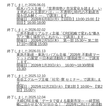
終了しました
2026.06.01
積水ハウス主催「『世界情勢と市況変化を踏まえ、い
ま求められる選択とは』― 不透明な時代の不動産市
場を読み解く ―」で講演します。
開催日：2026年6月8日(月) 【1回目】13:00-15:00【2
回目】16:00-18:00
終了しました
2026.02.02
三井不動産リアルティ主催「CRE戦略で変わる“働き
方”と“働く場所”のこれから」で講演します。
開催日：2026年2月5日(木) 第一部 15:30〜 第二部
17:10〜(開場 15:00)
終了しました
2026.01.13
東急不動産・東急リバブル主催「2026年 不動産マー
ケットの展望 ー日本経済動向と環境経営ー」で講演
します。
開催日：2026年1月20日(火) 16:00〜18:30(開場
15:30)
終了しました
2025.12.10
長谷工グループ主催「社宅･寮 セミナー」で講演しま
す。
開催日：2025年12月23日(火) 【第1部 】10:00〜 【第2
部】15:00〜
終了しました
2025.12.04
大鏡CRE主催「データで捉える最新市況― ―経営戦
略に活かせる“今”が分かる！ 『2026年に向けた経済動