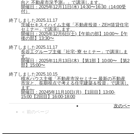
向と 不動産市況予測』」で講演します。
開催日：2025年12月11日(水) 14:30〜16:30（14:00受
付）
終了しました
2025.11.17
茨城セキスイハイム主催「不動産投資・ZEH賃貸住宅
セミナー」で講演します。
開催日：2025年12月6日(土)【午前の部】10:00〜【午
後の部】13:30〜
終了しました
2025.11.17
長谷工グループ主催「社宅･寮 セミナー」で講演しま
す。
開催日：2025年11月13日(木) 【第1部 】10:00〜 【第2
部】15:00〜
終了しました
2025.10.15
積水ハウス主催「不動産市況セミナー 最新の不動産
市況と、長期視点で考える住宅建築＆投資」で講演し
ます。
開催日：20245年11月10日(月) 【1回目】13:00-
15:00【2回目】16:00-18:00
次のページ
＜ 前のページ