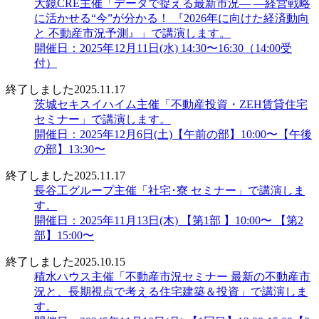
大鏡CRE主催「データで捉える最新市況― ―経営戦略
に活かせる“今”が分かる！ 『2026年に向けた経済動向
と 不動産市況予測』」で講演します。
開催日：2025年12月11日(水) 14:30〜16:30（14:00受
付）
終了しました
2025.11.17
茨城セキスイハイム主催「不動産投資・ZEH賃貸住宅
セミナー」で講演します。
開催日：2025年12月6日(土)【午前の部】10:00〜【午後
の部】13:30〜
終了しました
2025.11.17
長谷工グループ主催「社宅･寮 セミナー」で講演しま
す。
開催日：2025年11月13日(木) 【第1部 】10:00〜 【第2
部】15:00〜
終了しました
2025.10.15
積水ハウス主催「不動産市況セミナー 最新の不動産市
況と、長期視点で考える住宅建築＆投資」で講演しま
す。