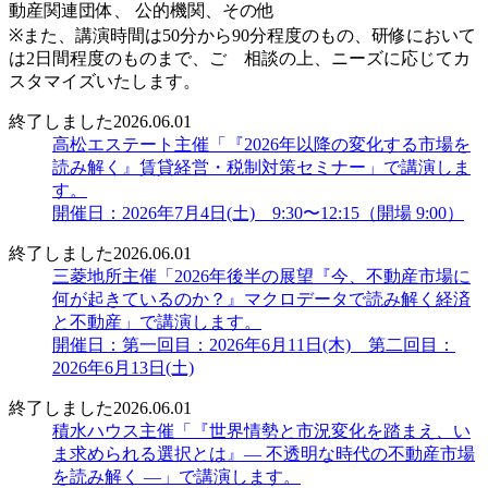
動産関連団体、 公的機関、その他
※また、講演時間は50分から90分程度のもの、研修において
は2日間程度のものまで、ご゙相談の上、ニーズに応じてカ
スタマイズいたします。
終了しました
2026.06.01
高松エステート主催「『2026年以降の変化する市場を
読み解く』賃貸経営・税制対策セミナー」で講演しま
す。
開催日：2026年7月4日(土) 9:30〜12:15（開場 9:00）
終了しました
2026.06.01
三菱地所主催「2026年後半の展望『今、不動産市場に
何が起きているのか？』マクロデータで読み解く経済
と不動産」で講演します。
開催日：第一回目：2026年6月11日(木) 第二回目：
2026年6月13日(土)
終了しました
2026.06.01
積水ハウス主催「『世界情勢と市況変化を踏まえ、い
ま求められる選択とは』― 不透明な時代の不動産市場
を読み解く ―」で講演します。