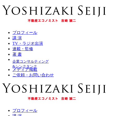
プロフィール
講 演
TV・ラジオ出演
連載・監修
著 書
企業コンサルティング
&シンクタンク
メディア掲載
ご依頼・お問い合わせ
プロフィール
講 演