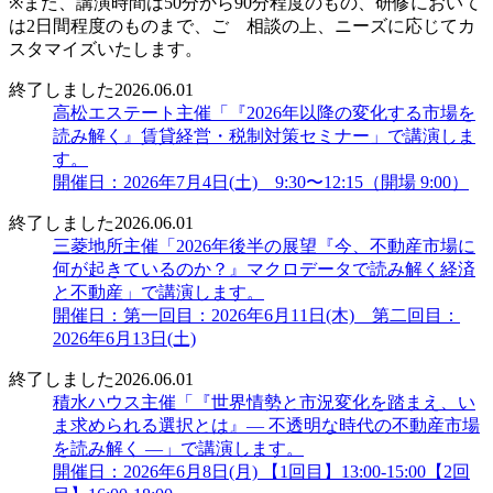
※また、講演時間は50分から90分程度のもの、研修において
は2日間程度のものまで、ご゙相談の上、ニーズに応じてカ
スタマイズいたします。
終了しました
2026.06.01
高松エステート主催「『2026年以降の変化する市場を
読み解く』賃貸経営・税制対策セミナー」で講演しま
す。
開催日：2026年7月4日(土) 9:30〜12:15（開場 9:00）
終了しました
2026.06.01
三菱地所主催「2026年後半の展望『今、不動産市場に
何が起きているのか？』マクロデータで読み解く経済
と不動産」で講演します。
開催日：第一回目：2026年6月11日(木) 第二回目：
2026年6月13日(土)
終了しました
2026.06.01
積水ハウス主催「『世界情勢と市況変化を踏まえ、い
ま求められる選択とは』― 不透明な時代の不動産市場
を読み解く ―」で講演します。
開催日：2026年6月8日(月) 【1回目】13:00-15:00【2回