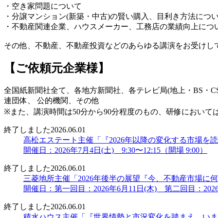
・空き家問題について
・分譲マンション(新築・中古)の賢い購入、目利き方法につ
・不動産関連企業、ハウスメーカー、工務店の業績向上につ
その他、不動産、不動産投資などのあらゆる講演をお受けし
【ご依頼元企業様】
全国紙新聞社全て、各地方新聞社、各テレビ局(地上・BS・
連団体、 公的機関、その他
※また、講演時間は50分から90分程度のもの、研修におい
終了しました
2026.06.01
高松エステート主催「『2026年以降の変化する市場を
開催日：2026年7月4日(土) 9:30〜12:15（開場 9:00）
終了しました
2026.06.01
三菱地所主催「2026年後半の展望『今、不動産市場
開催日：第一回目：2026年6月11日(木) 第二回目：2026
終了しました
2026.06.01
積水ハウス主催「『世界情勢と市況変化を踏まえ、いま