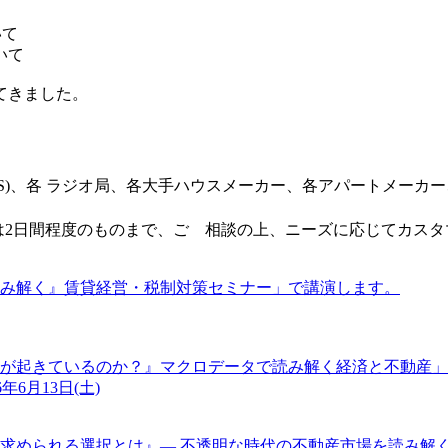
いて
いて
てきました。
CS)、各 ラジオ局、各大手ハウスメーカー、各アパートメーカ
ては2日間程度のものまで、ご゙相談の上、ニーズに応じてカス
読み解く』賃貸経営・税制対策セミナー」で講演します。
に何が起きているのか？』マクロデータで読み解く経済と不動産
年6月13日(土)
求められる選択とは』― 不透明な時代の不動産市場を読み解く