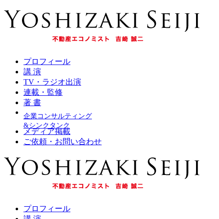
プロフィール
講 演
TV・ラジオ出演
連載・監修
著 書
企業コンサルティング
&シンクタンク
メディア掲載
ご依頼・お問い合わせ
プロフィール
講 演