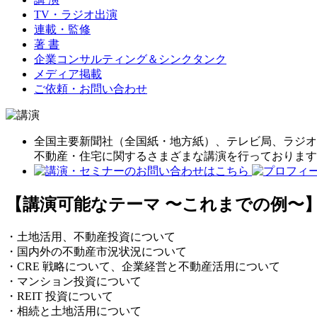
TV・ラジオ出演
連載・監修
著 書
企業コンサルティング＆シンクタンク
メディア掲載
ご依頼・お問い合わせ
全国主要新聞社（全国紙・地方紙）、テレビ局、ラジオ
不動産・住宅に関するさまざまな講演を行っております
【講演可能なテーマ 〜これまでの例〜
・土地活用、不動産投資について
・国内外の不動産市況状況について
・CRE 戦略について、企業経営と不動産活用について
・マンション投資について
・REIT 投資について
・相続と土地活用について