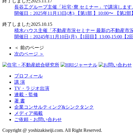
終了しました
2025.11.17
長谷工グループ主催「社宅･寮 セミナー」で講演します
開催日：2025年11月13日(木) 【第1部 】10:00〜 【第2部】
終了しました
2025.10.15
積水ハウス主催「不動産市況セミナー 最新の不動産市
開催日：20245年11月10日(月) 【1回目】13:00-15:00【2回目
＜ 前のページ
次のページ ＞
プロフィール
講 演
TV・ラジオ出演
連載・監修
著 書
企業コンサルティング&シンクタンク
メディア掲載
ご依頼・お問い合わせ
Copyright @ yoshizakiseiji.com. All Right Reserved.