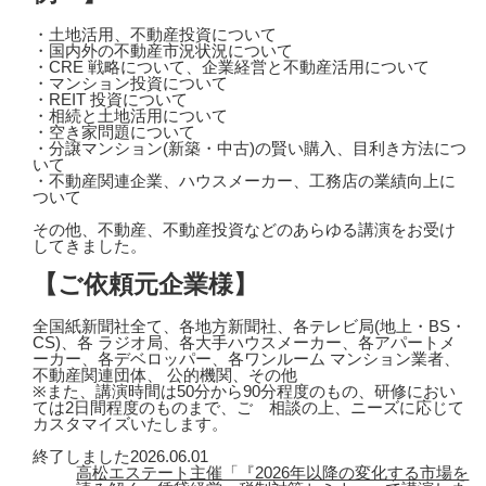
・土地活用、不動産投資について
・国内外の不動産市況状況について
・CRE 戦略について、企業経営と不動産活用について
・マンション投資について
・REIT 投資について
・相続と土地活用について
・空き家問題について
・分譲マンション(新築・中古)の賢い購入、目利き方法につ
いて
・不動産関連企業、ハウスメーカー、工務店の業績向上に
ついて
その他、不動産、不動産投資などのあらゆる講演をお受け
してきました。
【ご依頼元企業様】
全国紙新聞社全て、各地方新聞社、各テレビ局(地上・BS・
CS)、各 ラジオ局、各大手ハウスメーカー、各アパートメ
ーカー、各デベロッパー、各ワンルーム マンション業者、
不動産関連団体、 公的機関、その他
※また、講演時間は50分から90分程度のもの、研修におい
ては2日間程度のものまで、ご゙相談の上、ニーズに応じて
カスタマイズいたします。
終了しました
2026.06.01
高松エステート主催「『2026年以降の変化する市場を