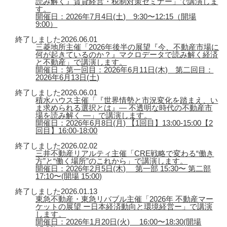
読み解く』賃貸経営・税制対策セミナー」で講演しま
す。
開催日：2026年7月4日(土) 9:30〜12:15（開場
9:00）
終了しました
2026.06.01
三菱地所主催「2026年後半の展望『今、不動産市場に
何が起きているのか？』マクロデータで読み解く経済
と不動産」で講演します。
開催日：第一回目：2026年6月11日(木) 第二回目：
2026年6月13日(土)
終了しました
2026.06.01
積水ハウス主催「『世界情勢と市況変化を踏まえ、い
ま求められる選択とは』― 不透明な時代の不動産市
場を読み解く ―」で講演します。
開催日：2026年6月8日(月) 【1回目】13:00-15:00【2
回目】16:00-18:00
終了しました
2026.02.02
三井不動産リアルティ主催「CRE戦略で変わる“働き
方”と“働く場所”のこれから」で講演します。
開催日：2026年2月5日(木) 第一部 15:30〜 第二部
17:10〜(開場 15:00)
終了しました
2026.01.13
東急不動産・東急リバブル主催「2026年 不動産マー
ケットの展望 ー日本経済動向と環境経営ー」で講演
します。
開催日：2026年1月20日(火) 16:00〜18:30(開場