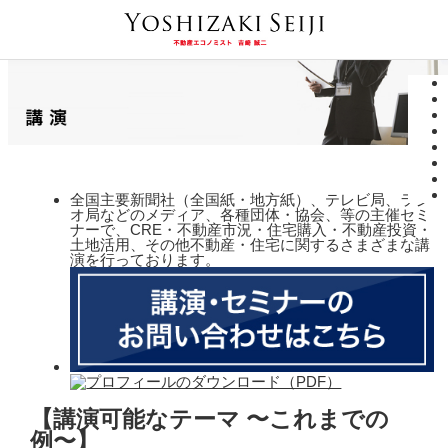
全国主要新聞社（全国紙・地方紙）、テレビ局、ラジ
オ局などのメディア、各種団体・協会、等の主催セミ
ナーで、CRE・不動産市況・住宅購入・不動産投資・
土地活用、その他不動産・住宅に関するさまざまな講
演を行っております。
【講演可能なテーマ 〜これまでの
例〜】