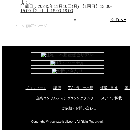
ます。
開催日：20245年11月10日(月) 【1回目】13:00-
15:00【2回目】16:00-18:00
次のページ
＜ 前のページ
プロフィール
講 演
TV・ラジオ出演
連載・監修
著 
企業コンサルティング&シンクタンク
メディア掲載
ご依頼・お問い合わせ
Copyright @ yoshizakiseiji.com. All Right Reserved.