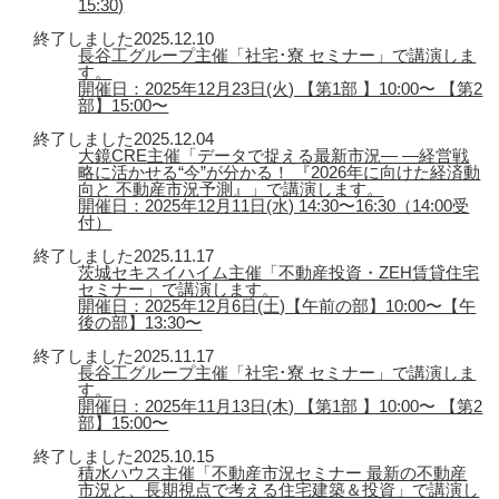
15:30)
終了しました
2025.12.10
長谷工グループ主催「社宅･寮 セミナー」で講演しま
す。
開催日：2025年12月23日(火) 【第1部 】10:00〜 【第2
部】15:00〜
終了しました
2025.12.04
大鏡CRE主催「データで捉える最新市況― ―経営戦
略に活かせる“今”が分かる！ 『2026年に向けた経済動
向と 不動産市況予測』」で講演します。
開催日：2025年12月11日(水) 14:30〜16:30（14:00受
付）
終了しました
2025.11.17
茨城セキスイハイム主催「不動産投資・ZEH賃貸住宅
セミナー」で講演します。
開催日：2025年12月6日(土)【午前の部】10:00〜【午
後の部】13:30〜
終了しました
2025.11.17
長谷工グループ主催「社宅･寮 セミナー」で講演しま
す。
開催日：2025年11月13日(木) 【第1部 】10:00〜 【第2
部】15:00〜
終了しました
2025.10.15
積水ハウス主催「不動産市況セミナー 最新の不動産
市況と、長期視点で考える住宅建築＆投資」で講演し