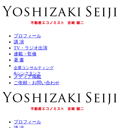
プロフィール
講 演
TV・ラジオ出演
連載・監修
著 書
企業コンサルティング
&シンクタンク
メディア掲載
ご依頼・お問い合わせ
プロフィール
講 演