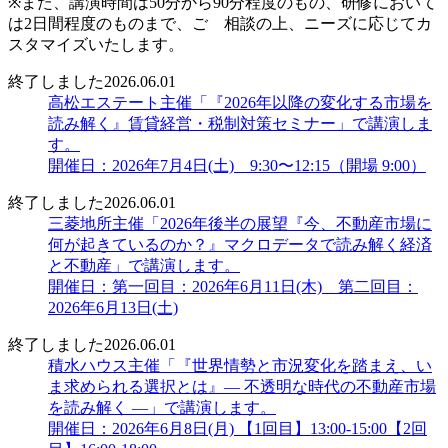
※また、講演時間は50分から90分程度のもの、研修において
は2日間程度のものまで、ご゙相談の上、ニーズに応じてカ
スタマイズいたします。
終了しました
2026.06.01
高松エステート主催「『2026年以降の変化する市場を
読み解く』賃貸経営・税制対策セミナー」で講演しま
す。
開催日：2026年7月4日(土) 9:30〜12:15（開場 9:00）
終了しました
2026.06.01
三菱地所主催「2026年後半の展望『今、不動産市場に
何が起きているのか？』マクロデータで読み解く経済
と不動産」で講演します。
開催日：第一回目：2026年6月11日(木) 第二回目：
2026年6月13日(土)
終了しました
2026.06.01
積水ハウス主催「『世界情勢と市況変化を踏まえ、い
ま求められる選択とは』― 不透明な時代の不動産市場
を読み解く ―」で講演します。
開催日：2026年6月8日(月) 【1回目】13:00-15:00【2回