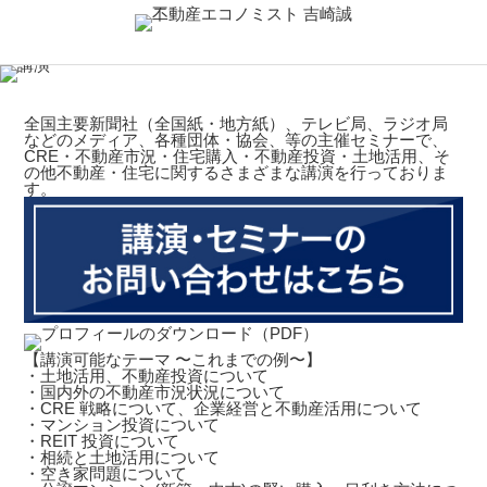
全国主要新聞社（全国紙・地方紙）、テレビ局、ラジオ局
などのメディア、各種団体・協会、等の主催セミナーで、
CRE・不動産市況・住宅購入・不動産投資・土地活用、そ
の他不動産・住宅に関するさまざまな講演を行っておりま
す。
【講演可能なテーマ 〜これまでの例〜】
・土地活用、不動産投資について
・国内外の不動産市況状況について
・CRE 戦略について、企業経営と不動産活用について
・マンション投資について
・REIT 投資について
・相続と土地活用について
・空き家問題について