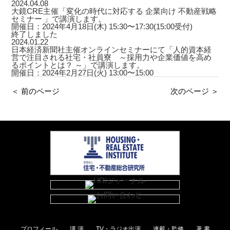
2024.04.08
大鏡CRE主催「変化の時代に対応する 企業向け 不動産戦略
セミナー 」で講演します。
開催日：2024年4月18日(木) 15:30〜17:30(15:00受付)
終了しました
2024.01.22
日本経済新聞社主催オンラインセミナーにて「人的資本経
営で注目される社宅・社員寮 ～採用力や企業価値を高め
るポイントとは？ ～」で講演します。
開催日：2024年2月27日(火) 13:00〜15:00
＜ 前のページ
次のページ ＞
プロフィール
講 演
TV・ラジオ出演
連載・監修
著 書