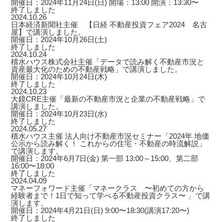
開催日：2024年11月24日(日) 開場：13:00 開演：13:30〜
終了しました
2024.10.26
日本経済新聞社主催 【日経 不動産投資フェア2024 名古
屋】で講演しました。
開催日：2024年10月26日(土)
終了しました
2024.10.24
積水ハウス株式会社主催「データで読み解く不動産市況と
資産最大化のための不動産戦略」で講演しました。
開催日：2024年10月24日(木)
終了しました
2024.10.23
大鏡CRE主催「最新の不動産市況と企業の不動産戦略」で
講演しました。
開催日：2024年10月23日(水)
終了しました
2024.05.27
積水ハウス主催 法人向け不動産市況セミナー「2024年 地価
公示から読み解く！ これからの住宅・不動産の時流解説」
で講演します。
開催日：2024年6月7日(金) 第一部 13:00～15:00、第二部
16:00〜18:00
終了しました
2024.04.09
マネーフォワード主催「マネークラス 〜初めての方から
経験者まで！1日で知って学べる不動産投資クラス〜 」で講
演します。
開催日：2024年4月21日(日) 9:00〜18:30(講演17:20〜)
終了しました