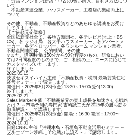
・分譲マンション(新築・中古)の賢い購入、目利き方法につ
いて
・不動産関連企業、ハウスメーカー、工務店の業績向上に
ついて
その他、不動産、不動産投資などのあらゆる講演をお受け
してきました。
【ご依頼元企業様】
全国紙新聞社全て、各地方新聞社、各テレビ局(地上・BS・
CS)、各 ラジオ局、各大手ハウスメーカー、各アパートメ
ーカー、各デベロッパー、各ワンルーム マンション業者、
不動産関連団体、 公的機関、その他
※また、講演時間は50分から90分程度のもの、研修におい
ては2日間程度のものまで、ご゙相談の上、ニーズに応じて
カスタマイズいたします。
終了しました
2025.05.15
茨城セキスイハイム主催「不動産投資・税制 最新賃貸住宅
経営セミナー」で講演します。
開催日：2025年5月23日(金) 13:30～15:00(受付13:00)
終了しました
2025.02.21
Sales Marker主催「不動産業界の売上成長を加速させる戦略
とは？ ～市場予測の専門家 吉崎誠二氏が2025年の勝ち筋を
徹底解説～」で講演します。
開催日：2025年2月28日(金) 開場:：16:30 開演：17:00〜
終了しました
2024.10.31
日経CNBC主催「沖縄本島・石垣島不動産活用セミナー ～
ブルーゾーン沖縄、その魅力に迫る～」で講演します。