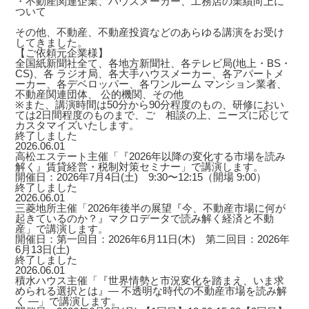
・不動産関連企業、ハウスメーカー、工務店の業績向上に
ついて
その他、不動産、不動産投資などのあらゆる講演をお受け
してきました。
【ご依頼元企業様】
全国紙新聞社全て、各地方新聞社、各テレビ局(地上・BS・
CS)、各 ラジオ局、各大手ハウスメーカー、各アパートメ
ーカー、各デベロッパー、各ワンルーム マンション業者、
不動産関連団体、 公的機関、その他
※また、講演時間は50分から90分程度のもの、研修におい
ては2日間程度のものまで、ご゙相談の上、ニーズに応じて
カスタマイズいたします。
終了しました
2026.06.01
高松エステート主催「『2026年以降の変化する市場を読み
解く』賃貸経営・税制対策セミナー」で講演します。
開催日：2026年7月4日(土) 9:30〜12:15（開場 9:00）
終了しました
2026.06.01
三菱地所主催「2026年後半の展望『今、不動産市場に何が
起きているのか？』マクロデータで読み解く経済と不動
産」で講演します。
開催日：第一回目：2026年6月11日(木) 第二回目：2026年
6月13日(土)
終了しました
2026.06.01
積水ハウス主催「『世界情勢と市況変化を踏まえ、いま求
められる選択とは』― 不透明な時代の不動産市場を読み解
く ―」で講演します。