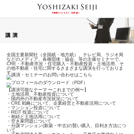
全国主要新聞社（全国紙・地方紙）、テレビ局、ラジオ局
などのメディア、各種団体・協会、等の主催セミナーで、
CRE・不動産市況・住宅購入・不動産投資・土地活用、そ
の他不動産・住宅に関するさまざまな講演を行っておりま
す。
【講演可能なテーマ 〜これまでの例〜】
・土地活用、不動産投資について
・国内外の不動産市況状況について
・CRE 戦略について、企業経営と不動産活用について
・マンション投資について
・REIT 投資について
・相続と土地活用について
・空き家問題について
・分譲マンション(新築・中古)の賢い購入、目利き方法につ
いて