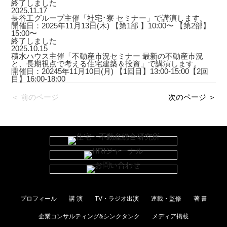
終了しました
2025.11.17
長谷工グループ主催「社宅･寮 セミナー」で講演します。
開催日：2025年11月13日(木) 【第1部 】10:00〜 【第2部】
15:00〜
終了しました
2025.10.15
積水ハウス主催「不動産市況セミナー 最新の不動産市況
と、長期視点で考える住宅建築＆投資」で講演します。
開催日：20245年11月10日(月) 【1回目】13:00-15:00【2回
目】16:00-18:00
＜ 前のページ
次のページ ＞
プロフィール
講 演
TV・ラジオ出演
連載・監修
著 書
企業コンサルティング&シンクタンク
メディア掲載