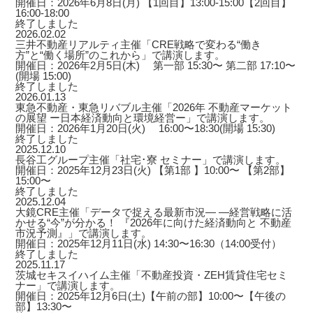
開催日：2026年6月8日(月) 【1回目】13:00-15:00【2回目】
16:00-18:00
終了しました
2026.02.02
三井不動産リアルティ主催「CRE戦略で変わる“働き
方”と“働く場所”のこれから」で講演します。
開催日：2026年2月5日(木) 第一部 15:30〜 第二部 17:10〜
(開場 15:00)
終了しました
2026.01.13
東急不動産・東急リバブル主催「2026年 不動産マーケット
の展望 ー日本経済動向と環境経営ー」で講演します。
開催日：2026年1月20日(火) 16:00〜18:30(開場 15:30)
終了しました
2025.12.10
長谷工グループ主催「社宅･寮 セミナー」で講演します。
開催日：2025年12月23日(火) 【第1部 】10:00〜 【第2部】
15:00〜
終了しました
2025.12.04
大鏡CRE主催「データで捉える最新市況― ―経営戦略に活
かせる“今”が分かる！ 『2026年に向けた経済動向と 不動産
市況予測』」で講演します。
開催日：2025年12月11日(水) 14:30〜16:30（14:00受付）
終了しました
2025.11.17
茨城セキスイハイム主催「不動産投資・ZEH賃貸住宅セミ
ナー」で講演します。
開催日：2025年12月6日(土)【午前の部】10:00〜【午後の
部】13:30〜