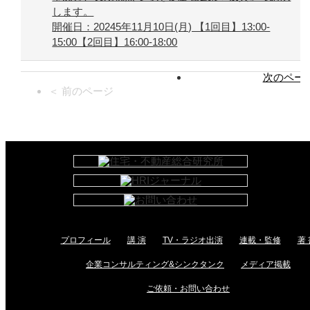
します。
開催日：20245年11月10日(月) 【1回目】13:00-
15:00【2回目】16:00-18:00
次のページ
＜ 前のページ
プロフィール
講 演
TV・ラジオ出演
連載・監修
著 
企業コンサルティング&シンクタンク
メディア掲載
ご依頼・お問い合わせ