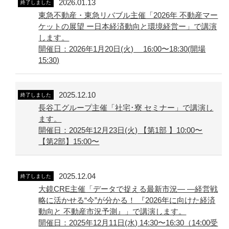
2026.01.13
終了しました
東急不動産・東急リバブル主催「2026年 不動産マー
ケットの展望 ー日本経済動向と環境経営ー」で講演
します。
開催日：2026年1月20日(火) 16:00〜18:30(開場
15:30)
2025.12.10
終了しました
長谷工グループ主催「社宅･寮 セミナー」で講演し
ます。
開催日：2025年12月23日(火) 【第1部 】10:00〜
【第2部】15:00〜
2025.12.04
終了しました
大鏡CRE主催「データで捉える最新市況― ―経営戦
略に活かせる“今”が分かる！ 『2026年に向けた経済
動向と 不動産市況予測』」で講演します。
開催日：2025年12月11日(水) 14:30〜16:30（14:00受