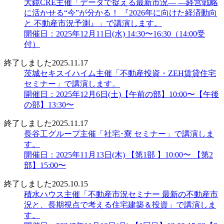
大鏡CRE主催「データで捉える最新市況― ―経営戦略
に活かせる“今”が分かる！ 『2026年に向けた経済動向
と 不動産市況予測』」で講演します。
開催日：2025年12月11日(水) 14:30〜16:30（14:00受
付）
終了しました
2025.11.17
茨城セキスイハイム主催「不動産投資・ZEH賃貸住宅
セミナー」で講演します。
開催日：2025年12月6日(土)【午前の部】10:00〜【午後
の部】13:30〜
終了しました
2025.11.17
長谷工グループ主催「社宅･寮 セミナー」で講演しま
す。
開催日：2025年11月13日(木) 【第1部 】10:00〜 【第2
部】15:00〜
終了しました
2025.10.15
積水ハウス主催「不動産市況セミナー 最新の不動産市
況と、長期視点で考える住宅建築＆投資」で講演しま
す。