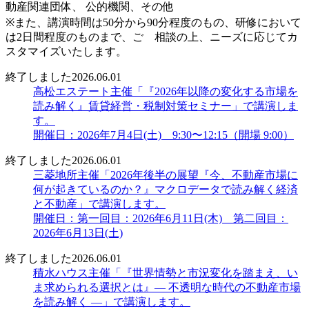
動産関連団体、 公的機関、その他
※また、講演時間は50分から90分程度のもの、研修において
は2日間程度のものまで、ご゙相談の上、ニーズに応じてカ
スタマイズいたします。
終了しました
2026.06.01
高松エステート主催「『2026年以降の変化する市場を
読み解く』賃貸経営・税制対策セミナー」で講演しま
す。
開催日：2026年7月4日(土) 9:30〜12:15（開場 9:00）
終了しました
2026.06.01
三菱地所主催「2026年後半の展望『今、不動産市場に
何が起きているのか？』マクロデータで読み解く経済
と不動産」で講演します。
開催日：第一回目：2026年6月11日(木) 第二回目：
2026年6月13日(土)
終了しました
2026.06.01
積水ハウス主催「『世界情勢と市況変化を踏まえ、い
ま求められる選択とは』― 不透明な時代の不動産市場
を読み解く ―」で講演します。