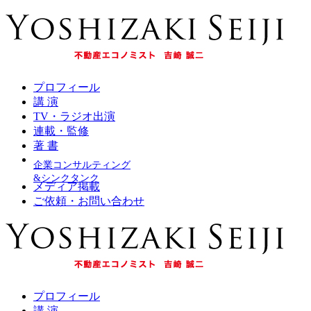
プロフィール
講 演
TV・ラジオ出演
連載・監修
著 書
企業コンサルティング
&シンクタンク
メディア掲載
ご依頼・お問い合わせ
プロフィール
講 演