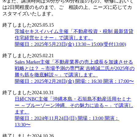
※また、講演時間は50分から90分程度のもの、研修において
は2日間程度のものまで、ご゙相談の上、ニーズに応じてカ
スタマイズいたします。
終了しました
2025.05.15
茨城セキスイハイム主催「不動産投資・税制 最新賃貸
住宅経営セミナー」で講演します。
開催日：2025年5月23日(金) 13:30～15:00(受付13:00)
終了しました
2025.02.21
Sales Marker主催「不動産業界の売上成長を加速させる
戦略とは？ ～市場予測の専門家 吉崎誠二氏が2025年の
勝ち筋を徹底解説～」で講演します。
開催日：2025年2月28日(金) 開場:：16:30 開演：17:00〜
終了しました
2024.10.31
日経CNBC主催「沖縄本島・石垣島不動産活用セミナ
ー ～ブルーゾーン沖縄、その魅力に迫る～」で講演し
ます。
開催日：2024年11月24日(日) 開場：13:00 開演：
13:30〜
終了しました
2024.10.26