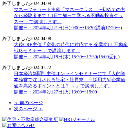
終了しました
2024.04.09
マネーフォワード主催「マネークラス 〜初めての方
から経験者まで！1日で知って学べる不動産投資クラ
ス〜 」で講演します。
開催日：2024年4月21日(日) 9:00〜18:30(講演17:20〜)
終了しました
2024.04.08
大鏡CRE主催「変化の時代に対応する 企業向け 不動産
戦略セミナー 」で講演します。
開催日：2024年4月18日(木) 15:30〜17:30(15:00受付)
終了しました
2024.01.22
日本経済新聞社主催オンラインセミナーにて「人的資
本経営で注目される社宅・社員寮 ～採用力や企業価
値を高めるポイントとは？ ～」で講演します。
開催日：2024年2月27日(火) 13:00〜15:00
＜ 前のページ
次のページ ＞