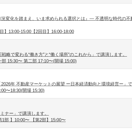
況変化を踏まえ、いま求められる選択とは』― 不透明な時代の不
13:00-15:00【2回目】16:00-18:00
E戦略で変わる“働き方”と“働く場所”のこれから」で講演します。
5:30〜 第二部 17:10〜(開場 15:00)
2026年 不動産マーケットの展望 ー日本経済動向と環境経営ー」
〜18:30(開場 15:30)
セミナー」で講演します。
1部 】10:00〜 【第2部】15:00〜