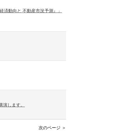
た経済動向と 不動産市況予測』」
講演します。
次のページ ＞