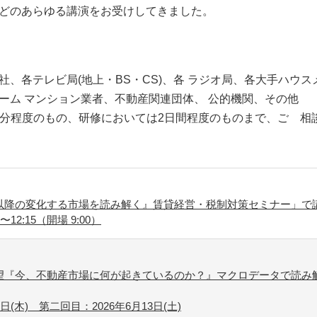
どのあらゆる講演をお受けしてきました。
社、各テレビ局(地上・BS・CS)、各 ラジオ局、各大手ハウ
ーム マンション業者、不動産関連団体、 公的機関、その他
90分程度のもの、研修においては2日間程度のものまで、ご゙
年以降の変化する市場を読み解く』賃貸経営・税制対策セミナー」で
〜12:15（開場 9:00）
展望『今、不動産市場に何が起きているのか？』マクロデータで読み
日(木) 第二回目：2026年6月13日(土)