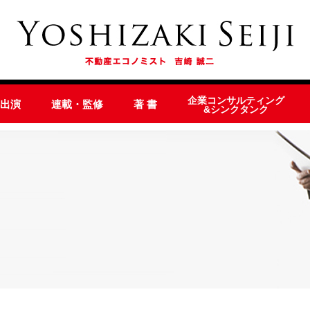
企業コンサルティング
オ出演
連載・監修
著 書
&シンクタンク