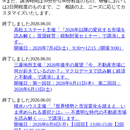
※また、講演時間は50分から90分程度のもの、研修において
は2日間程度のものまで、ご゙相談の上、ニーズに応じてカ
スタマイズいたします。
終了しました
2026.06.01
高松エステート主催「『2026年以降の変化する市場を
読み解く』賃貸経営・税制対策セミナー」で講演しま
す。
開催日：2026年7月4日(土) 9:30〜12:15（開場 9:00）
終了しました
2026.06.01
三菱地所主催「2026年後半の展望『今、不動産市場に
何が起きているのか？』マクロデータで読み解く経済
と不動産」で講演します。
開催日：第一回目：2026年6月11日(木) 第二回目：
2026年6月13日(土)
終了しました
2026.06.01
積水ハウス主催「『世界情勢と市況変化を踏まえ、い
ま求められる選択とは』― 不透明な時代の不動産市場
を読み解く ―」で講演します。
開催日：2026年6月8日(月) 【1回目】13:00-15:00【2回