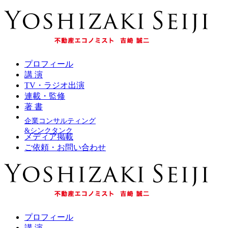
プロフィール
講 演
TV・ラジオ出演
連載・監修
著 書
企業コンサルティング
&シンクタンク
メディア掲載
ご依頼・お問い合わせ
プロフィール
講 演