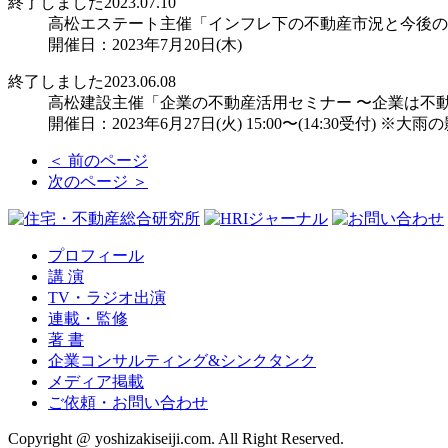
終了しました
2023.07.10
高松エステート主催「インフレ下の不動産市況と今後の
開催日：2023年7月20日(木)
終了しました
2023.06.08
高松建設主催「企業の不動産活用セミナー 〜企業は不
開催日：2023年6月27日(火) 15:00〜(14:30受付)
＜ 前のページ
次のページ ＞
プロフィール
講 演
TV・ラジオ出演
連載・監修
著 書
企業コンサルティング&シンクタンク
メディア掲載
ご依頼・お問い合わせ
Copyright @ yoshizakiseiji.com. All Right Reserved.