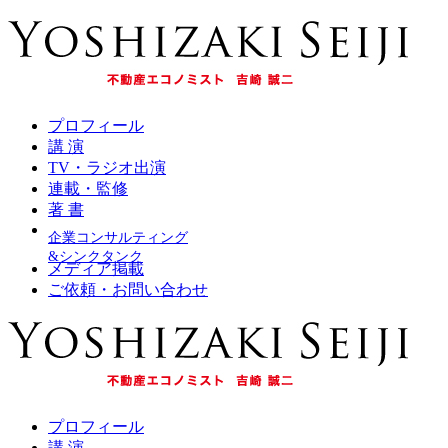
プロフィール
講 演
TV・ラジオ出演
連載・監修
著 書
企業コンサルティング
&シンクタンク
メディア掲載
ご依頼・お問い合わせ
プロフィール
講 演