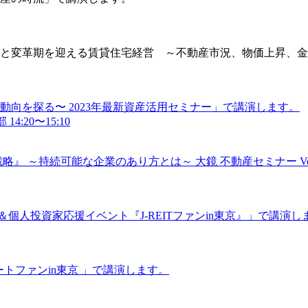
通しと変革期を迎える賃貸住宅経営 ～不動産市況、物価上昇、
向を探る〜 2023年最新資産活用セミナー」で講演します。
14:20〜15:10
』 ～持続可能な企業のあり方とは～ 大鏡 不動産セミナー Vol
R＆個人投資家応援イベント『J-REITファンin東京』」で講演し
トファンin東京 」で講演します。