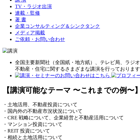
TV・ラジオ出演
連載・監修
著 書
企業コンサルティング＆シンクタンク
メディア掲載
ご依頼・お問い合わせ
全国主要新聞社（全国紙・地方紙）、テレビ局、ラジオ
不動産・住宅に関するさまざまな講演を行っております
【講演可能なテーマ 〜これまでの例〜
・土地活用、不動産投資について
・国内外の不動産市況状況について
・CRE 戦略について、企業経営と不動産活用について
・マンション投資について
・REIT 投資について
・相続と土地活用について