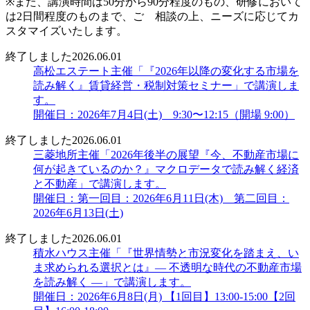
※また、講演時間は50分から90分程度のもの、研修において
は2日間程度のものまで、ご゙相談の上、ニーズに応じてカ
スタマイズいたします。
終了しました
2026.06.01
高松エステート主催「『2026年以降の変化する市場を
読み解く』賃貸経営・税制対策セミナー」で講演しま
す。
開催日：2026年7月4日(土) 9:30〜12:15（開場 9:00）
終了しました
2026.06.01
三菱地所主催「2026年後半の展望『今、不動産市場に
何が起きているのか？』マクロデータで読み解く経済
と不動産」で講演します。
開催日：第一回目：2026年6月11日(木) 第二回目：
2026年6月13日(土)
終了しました
2026.06.01
積水ハウス主催「『世界情勢と市況変化を踏まえ、い
ま求められる選択とは』― 不透明な時代の不動産市場
を読み解く ―」で講演します。
開催日：2026年6月8日(月) 【1回目】13:00-15:00【2回