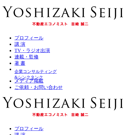
プロフィール
講 演
TV・ラジオ出演
連載・監修
著 書
企業コンサルティング
&シンクタンク
メディア掲載
ご依頼・お問い合わせ
プロフィール
講 演