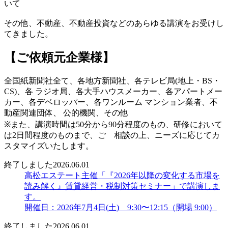
いて
その他、不動産、不動産投資などのあらゆる講演をお受けし
てきました。
【ご依頼元企業様】
全国紙新聞社全て、各地方新聞社、各テレビ局(地上・BS・
CS)、各 ラジオ局、各大手ハウスメーカー、各アパートメー
カー、各デベロッパー、各ワンルーム マンション業者、不
動産関連団体、 公的機関、その他
※また、講演時間は50分から90分程度のもの、研修において
は2日間程度のものまで、ご゙相談の上、ニーズに応じてカ
スタマイズいたします。
終了しました
2026.06.01
高松エステート主催「『2026年以降の変化する市場を
読み解く』賃貸経営・税制対策セミナー」で講演しま
す。
開催日：2026年7月4日(土) 9:30〜12:15（開場 9:00）
終了しました
2026.06.01