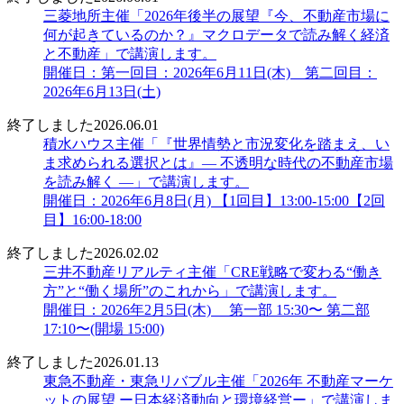
三菱地所主催「2026年後半の展望『今、不動産市場に
何が起きているのか？』マクロデータで読み解く経済
と不動産」で講演します。
開催日：第一回目：2026年6月11日(木) 第二回目：
2026年6月13日(土)
終了しました
2026.06.01
積水ハウス主催「『世界情勢と市況変化を踏まえ、い
ま求められる選択とは』― 不透明な時代の不動産市場
を読み解く ―」で講演します。
開催日：2026年6月8日(月) 【1回目】13:00-15:00【2回
目】16:00-18:00
終了しました
2026.02.02
三井不動産リアルティ主催「CRE戦略で変わる“働き
方”と“働く場所”のこれから」で講演します。
開催日：2026年2月5日(木) 第一部 15:30〜 第二部
17:10〜(開場 15:00)
終了しました
2026.01.13
東急不動産・東急リバブル主催「2026年 不動産マーケ
ットの展望 ー日本経済動向と環境経営ー」で講演しま