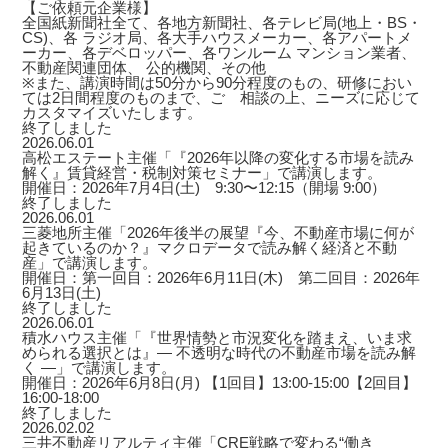
【ご依頼元企業様】
全国紙新聞社全て、各地方新聞社、各テレビ局(地上・BS・
CS)、各 ラジオ局、各大手ハウスメーカー、各アパートメ
ーカー、各デベロッパー、各ワンルーム マンション業者、
不動産関連団体、 公的機関、その他
※また、講演時間は50分から90分程度のもの、研修におい
ては2日間程度のものまで、ご゙相談の上、ニーズに応じて
カスタマイズいたします。
終了しました
2026.06.01
高松エステート主催「『2026年以降の変化する市場を読み
解く』賃貸経営・税制対策セミナー」で講演します。
開催日：2026年7月4日(土) 9:30〜12:15（開場 9:00）
終了しました
2026.06.01
三菱地所主催「2026年後半の展望『今、不動産市場に何が
起きているのか？』マクロデータで読み解く経済と不動
産」で講演します。
開催日：第一回目：2026年6月11日(木) 第二回目：2026年
6月13日(土)
終了しました
2026.06.01
積水ハウス主催「『世界情勢と市況変化を踏まえ、いま求
められる選択とは』― 不透明な時代の不動産市場を読み解
く ―」で講演します。
開催日：2026年6月8日(月) 【1回目】13:00-15:00【2回目】
16:00-18:00
終了しました
2026.02.02
三井不動産リアルティ主催「CRE戦略で変わる“働き