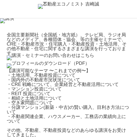
全国主要新聞社（全国紙・地方紙）、テレビ局、ラジオ局
などのメディア、各種団体・協会、等の主催セミナーで、
CRE・不動産市況・住宅購入・不動産投資・土地活用、そ
の他不動産・住宅に関するさまざまな講演を行っておりま
す。
【講演可能なテーマ 〜これまでの例〜】
・土地活用、不動産投資について
・国内外の不動産市況状況について
・CRE 戦略について、企業経営と不動産活用について
・マンション投資について
・REIT 投資について
・相続と土地活用について
・空き家問題について
・分譲マンション(新築・中古)の賢い購入、目利き方法につ
いて
・不動産関連企業、ハウスメーカー、工務店の業績向上に
ついて
その他、不動産、不動産投資などのあらゆる講演をお受け
してきました。