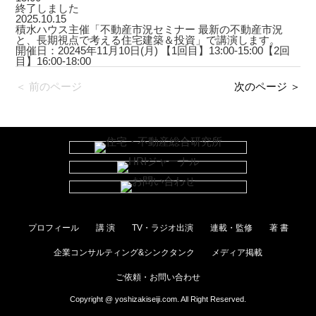
終了しました
2025.10.15
積水ハウス主催「不動産市況セミナー 最新の不動産市況
と、長期視点で考える住宅建築＆投資」で講演します。
開催日：20245年11月10日(月) 【1回目】13:00-15:00【2回
目】16:00-18:00
＜ 前のページ
次のページ ＞
プロフィール
講 演
TV・ラジオ出演
連載・監修
著 書
企業コンサルティング&シンクタンク
メディア掲載
ご依頼・お問い合わせ
Copyright @ yoshizakiseiji.com. All Right Reserved.