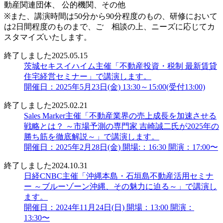
動産関連団体、 公的機関、その他
※また、講演時間は50分から90分程度のもの、研修において
は2日間程度のものまで、ご゙相談の上、ニーズに応じてカ
スタマイズいたします。
終了しました
2025.05.15
茨城セキスイハイム主催「不動産投資・税制 最新賃貸
住宅経営セミナー」で講演します。
開催日：2025年5月23日(金) 13:30～15:00(受付13:00)
終了しました
2025.02.21
Sales Marker主催「不動産業界の売上成長を加速させる
戦略とは？ ～市場予測の専門家 吉崎誠二氏が2025年の
勝ち筋を徹底解説～」で講演します。
開催日：2025年2月28日(金) 開場:：16:30 開演：17:00〜
終了しました
2024.10.31
日経CNBC主催「沖縄本島・石垣島不動産活用セミナ
ー ～ブルーゾーン沖縄、その魅力に迫る～」で講演し
ます。
開催日：2024年11月24日(日) 開場：13:00 開演：
13:30〜