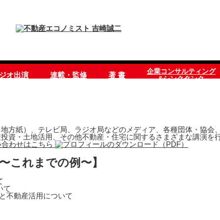
企業コンサルティング
ラジオ出演
連載・監修
著 書
&シンクタンク
地方紙）、テレビ局、ラジオ局などのメディア、各種団体・協会、
産投資・土地活用、その他不動産・住宅に関するさまざまな講演を
 〜これまでの例〜】
て
いて
営と不動産活用について