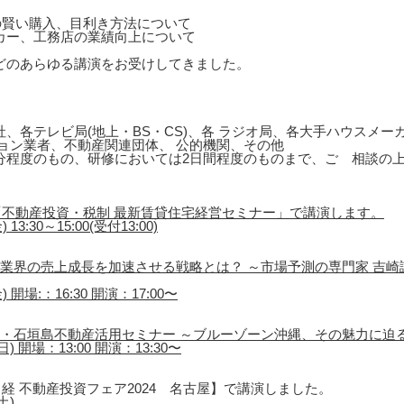
の賢い購入、目利き方法について
カー、工務店の業績向上について
どのあらゆる講演をお受けしてきました。
、各テレビ局(地上・BS・CS)、各 ラジオ局、各大手ハウスメ
ョン業者、不動産関連団体、 公的機関、その他
0分程度のもの、研修においては2日間程度のものまで、ご゙相談の
不動産投資・税制 最新賃貸住宅経営セミナー」で講演します。
3:30～15:00(受付13:00)
催「不動産業界の売上成長を加速させる戦略とは？ ～市場予測の専門家 吉
 開場:：16:30 開演：17:00〜
島・石垣島不動産活用セミナー ～ブルーゾーン沖縄、その魅力に迫
) 開場：13:00 開演：13:30〜
経 不動産投資フェア2024 名古屋】で講演しました。
土)