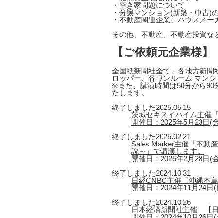
・空き家問題について
・分譲マンション(新築・中古)
・不動産関連企業、ハウスメー
その他、不動産、不動産投資な
【ご依頼元企業様】
全国紙新聞社全て、各地方新聞社
ロッパー、各ワンルーム マンシ
※また、講演時間は50分から9
たします。
終了しました
2025.05.15
茨城セキスイハイム主催「
開催日：2025年5月23日(金) 1
終了しました
2025.02.21
Sales Marker主
説～」で講演します。
開催日：2025年2月28日(金)
終了しました
2024.10.31
日経CNBC主催「沖縄本
開催日：2024年11月24日(日
終了しました
2024.10.26
日本経済新聞社主催 【日
開催日：2024年10月26日(