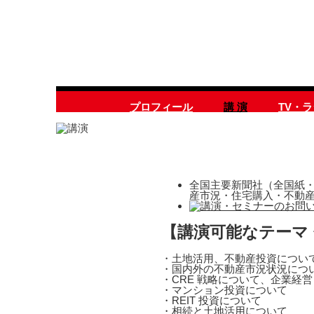
プロフィール
講 演
TV・
全国主要新聞社（全国紙・
産市況・住宅購入・不動
【講演可能なテーマ
・土地活用、不動産投資につい
・国内外の不動産市況状況につ
・CRE 戦略について、企業経
・マンション投資について
・REIT 投資について
・相続と土地活用について