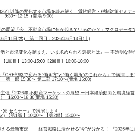
026年以降の変化する市場を読み解く』賃貸経営・税制対策セミナ
9:30〜12:15（開場 9:00）
後半の展望『今、不動産市場に何が起きているのか？』マクロデータ
月11日(木) 第二回目：2026年6月13日(土)
勢と市況変化を踏まえ、いま求められる選択とは』― 不透明な時
1回目】13:00-15:00【2回目】16:00-18:00
「CRE戦略で変わる“働き方”と“働く場所”のこれから」で講演しま
第一部 15:30〜 第二部 17:10〜(開場 15:00)
主催「2026年 不動産マーケットの展望 ー日本経済動向と環境経
16:00〜18:30(開場 15:30)
･寮 セミナー」で講演します。
) 【第1部 】10:00〜 【第2部】15:00〜
える最新市況― ―経営戦略に活かせる“今”が分かる！ 『2026年