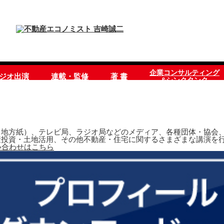
企業コンサルティング
ラジオ出演
連載・監修
著 書
&シンクタンク
地方紙）、テレビ局、ラジオ局などのメディア、各種団体・協会、
産投資・土地活用、その他不動産・住宅に関するさまざまな講演を