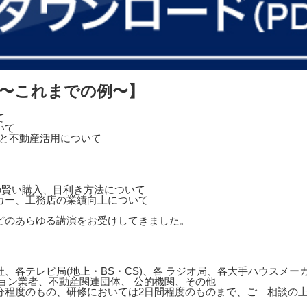
 〜これまでの例〜】
て
いて
営と不動産活用について
の賢い購入、目利き方法について
カー、工務店の業績向上について
どのあらゆる講演をお受けしてきました。
、各テレビ局(地上・BS・CS)、各 ラジオ局、各大手ハウスメ
ョン業者、不動産関連団体、 公的機関、その他
0分程度のもの、研修においては2日間程度のものまで、ご゙相談の