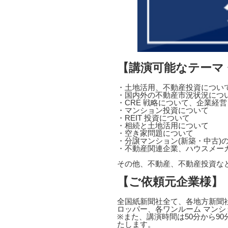
【講演可能なテーマ
・土地活用、不動産投資につい
・国内外の不動産市況状況につ
・CRE 戦略について、企業経
・マンション投資について
・REIT 投資について
・相続と土地活用について
・空き家問題について
・分譲マンション(新築・中古)
・不動産関連企業、ハウスメー
その他、不動産、不動産投資な
【ご依頼元企業様】
全国紙新聞社全て、各地方新聞社
ロッパー、各ワンルーム マンシ
※また、講演時間は50分から9
たします。