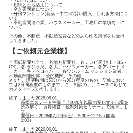
・REIT 投資について
・相続と土地活用について
・空き家問題について
・分譲マンション(新築・中古)の賢い購入、目利き方法につ
いて
・不動産関連企業、ハウスメーカー、工務店の業績向上に
ついて
その他、不動産、不動産投資などのあらゆる講演をお受け
してきました。
【ご依頼元企業様】
全国紙新聞社全て、各地方新聞社、各テレビ局(地上・BS・
CS)、各 ラジオ局、各大手ハウスメーカー、各アパートメ
ーカー、各デベロッパー、各ワンルーム マンション業者、
不動産関連団体、 公的機関、その他
※また、講演時間は50分から90分程度のもの、研修におい
ては2日間程度のものまで、ご゙相談の上、ニーズに応じて
カスタマイズいたします。
終了しました
2026.06.01
高松エステート主催「『2026年以降の変化する市場を
読み解く』賃貸経営・税制対策セミナー」で講演しま
す。
開催日：2026年7月4日(土) 9:30〜12:15（開場
9:00）
終了しました
2026.06.01