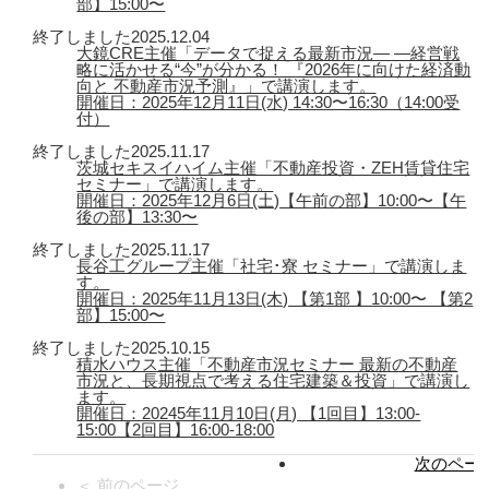
部】15:00〜
終了しました
2025.12.04
大鏡CRE主催「データで捉える最新市況― ―経営戦
略に活かせる“今”が分かる！ 『2026年に向けた経済動
向と 不動産市況予測』」で講演します。
開催日：2025年12月11日(水) 14:30〜16:30（14:00受
付）
終了しました
2025.11.17
茨城セキスイハイム主催「不動産投資・ZEH賃貸住宅
セミナー」で講演します。
開催日：2025年12月6日(土)【午前の部】10:00〜【午
後の部】13:30〜
終了しました
2025.11.17
長谷工グループ主催「社宅･寮 セミナー」で講演しま
す。
開催日：2025年11月13日(木) 【第1部 】10:00〜 【第2
部】15:00〜
終了しました
2025.10.15
積水ハウス主催「不動産市況セミナー 最新の不動産
市況と、長期視点で考える住宅建築＆投資」で講演し
ます。
開催日：20245年11月10日(月) 【1回目】13:00-
15:00【2回目】16:00-18:00
次のページ
＜ 前のページ