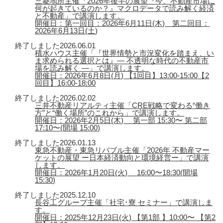
三菱地所主催「2026年後半の展望『今、不動産市場に
何が起きているのか？』マクロデータで読み解く経済
と不動産」で講演します。
開催日：第一回目：2026年6月11日(木) 第二回目：
2026年6月13日(土)
終了しました
2026.06.01
積水ハウス主催「『世界情勢と市況変化を踏まえ、い
ま求められる選択とは』― 不透明な時代の不動産市
場を読み解く ―」で講演します。
開催日：2026年6月8日(月) 【1回目】13:00-15:00【2
回目】16:00-18:00
終了しました
2026.02.02
三井不動産リアルティ主催「CRE戦略で変わる“働き
方”と“働く場所”のこれから」で講演します。
開催日：2026年2月5日(木) 第一部 15:30〜 第二部
17:10〜(開場 15:00)
終了しました
2026.01.13
東急不動産・東急リバブル主催「2026年 不動産マー
ケットの展望 ー日本経済動向と環境経営ー」で講演
します。
開催日：2026年1月20日(火) 16:00〜18:30(開場
15:30)
終了しました
2025.12.10
長谷工グループ主催「社宅･寮 セミナー」で講演しま
す。
開催日：2025年12月23日(火) 【第1部 】10:00〜 【第2